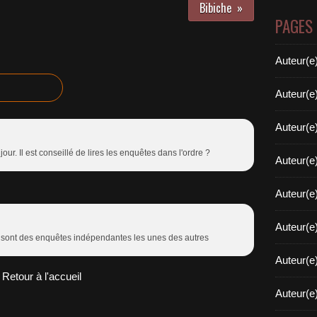
Bibiche
PAGES
Auteur(e
Auteur(e
Auteur(e
n jour. Il est conseillé de lires les enquêtes dans l'ordre ?
Auteur(e
Auteur(e
Auteur(e
e sont des enquêtes indépendantes les unes des autres
Auteur(e
Retour à l'accueil
Auteur(e