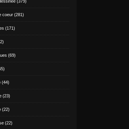
essinée (379)
 coeur (281)
es (171)
2)
ues (69)
65)
 (44)
 (23)
e (22)
e (22)