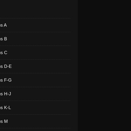
)s A
)s B
)s C
)s D-E
)s F-G
)s H-J
)s K-L
)s M