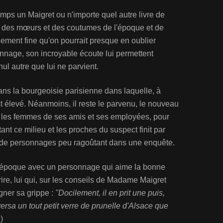
emps un Maigret ou n'importe quel autre livre de
e des mœurs et des coutumes de l'époque et de
llement fine qu'on pourrait presque en oublier
nnage, son incroyable écoute lui permettent
ul autre que lui ne parvient.
ns la bourgeoisie parisienne dans laquelle, à
st élevé. Néanmoins, il reste le parvenu, le nouveau
duit les femmes de ses amis et ses employées, pour
ant ce milieu et les proches du suspect finit par
nt de personnages peu ragoûtant dans une enquête.
ne époque avec un personnage qui aime la bonne
urire, lui qui, sur les conseils de Madame Maigret
gner sa grippe :
"Docilement, il en prit une puis,
 versa un tout petit verre de prunelle d'Alsace que
)