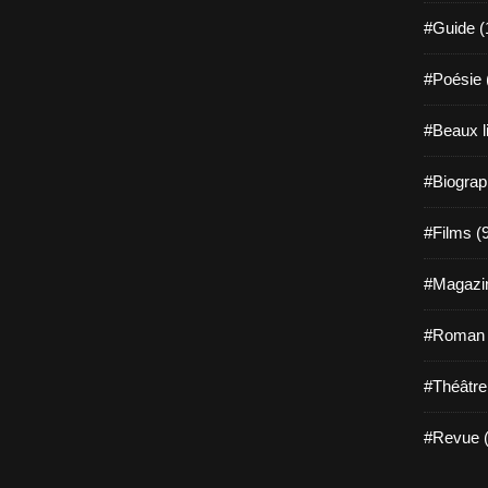
#Guide (
#Poésie 
#Beaux l
#Biograp
#Films (
#Magazin
#Roman g
#Théâtre
#Revue (