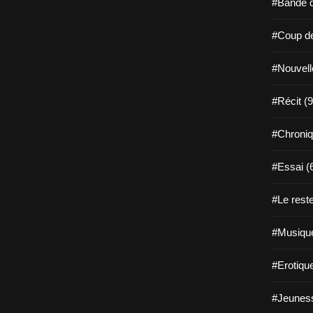
#Bande d
#Coup de
#Nouvell
#Récit (9
#Chroniq
#Essai (
#Le reste
#Musique
#Erotiqu
#Jeuness