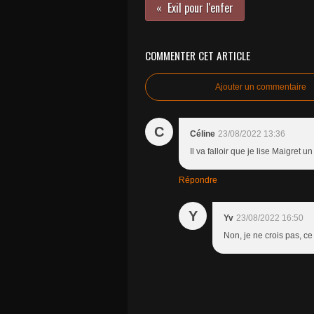
Exil pour l'enfer
COMMENTER CET ARTICLE
Ajouter un commentaire
C
Céline
23/08/2022 13:36
Il va falloir que je lise Maigret u
Répondre
Y
Yv
23/08/2022 16:50
Non, je ne crois pas, c