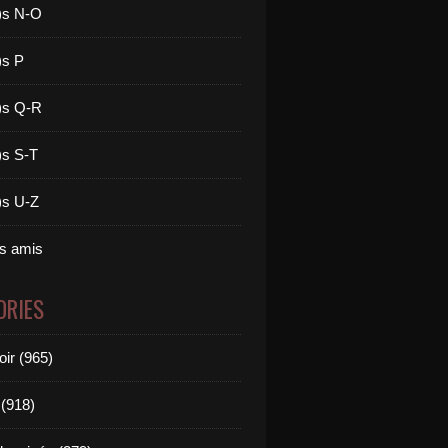
)s N-O
)s P
)s Q-R
)s S-T
)s U-Z
es amis
ORIES
oir (965)
(918)