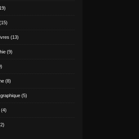
19)
(15)
ivres (13)
hie (9)
9)
e (8)
raphique (5)
 (4)
2)