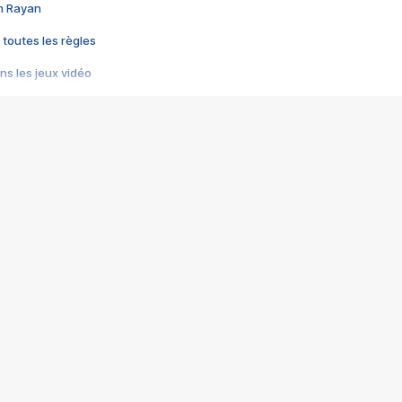
im Rayan
 toutes les règles
s les jeux vidéo
us choquant de Rockstar ? - Le scandale BULLY
e plus moche de Steam
du RÊVE tourne au CAUCHEMAR
pendant 8 heures
it… à tort
umiliés par un jeu vidéo
ire - Final Fantasy 8
ti un empire - Age of Empires
story DOFUS
tard, il crée l'un des pires jeux de tous les temps, MindsEye.