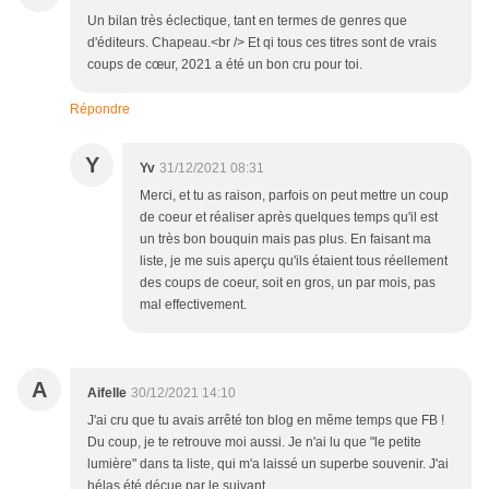
Un bilan très éclectique, tant en termes de genres que
d'éditeurs. Chapeau.<br /> Et qi tous ces titres sont de vrais
coups de cœur, 2021 a été un bon cru pour toi.
Répondre
Y
Yv
31/12/2021 08:31
Merci, et tu as raison, parfois on peut mettre un coup
de coeur et réaliser après quelques temps qu'il est
un très bon bouquin mais pas plus. En faisant ma
liste, je me suis aperçu qu'ils étaient tous réellement
des coups de coeur, soit en gros, un par mois, pas
mal effectivement.
A
Aifelle
30/12/2021 14:10
J'ai cru que tu avais arrêté ton blog en même temps que FB !
Du coup, je te retrouve moi aussi. Je n'ai lu que "le petite
lumière" dans ta liste, qui m'a laissé un superbe souvenir. J'ai
hélas été déçue par le suivant.