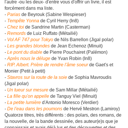
l'autre -ou les deux- d'entre vous d'offrir un livre, il est
forcément dans ma liste.
-
Parias
de Beyrouk (Sabine Wespieser)
-
Tempête Yonna
de Cyril Herry (In8)
-
Chez toi
de Sandrine Martin (Casterman)
-
Remords
de Luiz Ruffato (Métailié)
-
Vol AF 747 pour Tokyo
de Nils Barrellon (Jigal polar)
-
Les grandes blondes
de Jean Echenoz (Minuit)
-
Le pont du diable
de Pierre Pouchairet (Palémon)
-
Après nous le déluge
de Yvan Robin (In8)
-
RIP. Albert. Prière de rendre l'âme soeur
de Gaet's et
Monier (Petit à petit)
-
Stavros sur la route de la soie
de Sophia Mavroudis
(Jigal polar)
-
Un tueur sur mesure
de Sam Millar (Métailié)
-
La fille qu'on appelle
de Tanguy Viel (Minuit)
-
La petite lumière
d'Antonio Moresco (Verdier)
-
De l'eau dans les poumons
de Hervé Mestron (Lamiroy)
Quatorze titres, très différents : des polars, des romans, de
la nouvelle, de la bande dessinée, des auteur(e)s que je
connaissais et avais déjà lus et des découvertes et des