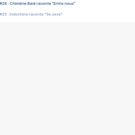
#26 : Chimène Badi raconte "Entre nous"
#25 : Indochine raconte "3e sexe"
#24 : Zaho raconte "C'est chelou"
#23 : Patrick Bruel raconte "Au café des délices"
#22 : Kyo raconte "Le chemin"
#21 : Nolwenn Leroy raconte "Cassé"
#20 : Patrick Hernandez raconte "Born to be alive"
#19 : Lorie raconte "Près de moi"
#18 : Michael Jones raconte "A nos actes manqués" (avec Jean-Jacque
#17 : Khaled raconte "Aïcha"
#16 : Corneille raconte "Parce qu'on vient de loin"
#15 : Indochine raconte "L'aventurier"
14 : Lorie raconte "Sur un air latino"