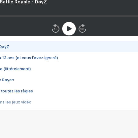
 Battle Royale - DayZ
 DayZ
 a 13 ans (et vous l'avez ignoré)
e (littéralement)
im Rayan
 toutes les règles
s les jeux vidéo
us choquant de Rockstar ? - Le scandale BULLY
e plus moche de Steam
du RÊVE tourne au CAUCHEMAR