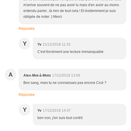
m'arrive souvent de ne pas avoir lu mais d'en avoir au moins
entendu parler...là rien de tout cela ! Et évidemment je suis
obligée de noter :) Merci
Répondre
Y
Yv
21/12/2018 11:33
C'est forcément une lecture immanquable
A
Alex-Mot-à-Mots
17/12/2018 13:09
Bon sang, mais tu ne connaissais pas encore Cicé ?
Répondre
Y
Yv
17/12/2018 14:37
ben non, j'en suis tout contrit