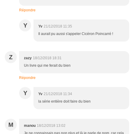
Répondre
Y
Yv
21/12/2018 11:35
Il aurait pu aussi s'appeler Cicéron Poincarré !
Z
zazy
18/12/2018 18:31
Un livre qui me ferait du bien
Répondre
Y
Yv
21/12/2018 11:34
la série entière doit faire du bien
M
manou
18/12/2018 13:02
Je ne connaissais pas non plus et là je parle de nom, car cela