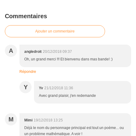
Commentaires
Ajouter un commentaire
A
angledroit
20/12/2018 09:37
Oh, un grand merci !!! Et bienvenu dans mas bande! :)
Répondre
Y
Yv
21/12/2018 11:36
Avec grand plaisir, j'en redemande
M
Mimi
19/12/2018 13:25
Déjà le nom du personnage principal est tout un poème... ou
un problème mathématique. A voir !