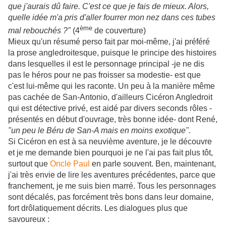
que j'aurais dû faire. C'est ce que je fais de mieux. Alors,
quelle idée m'a pris d'aller fourrer mon nez dans ces tubes
ème
mal rebouchés ?"
(4
de couverture)
Mieux qu'un résumé perso fait par moi-même, j'ai préféré
la prose angledroitesque, puisque le principe des histoires
dans lesquelles il est le personnage principal -je ne dis
pas le héros pour ne pas froisser sa modestie- est que
c'est lui-même qui les raconte. Un peu à la manière même
pas cachée de San-Antonio, d'ailleurs Cicéron Angledroit
qui est détective privé, est aidé par divers seconds rôles -
présentés en début d'ouvrage, très bonne idée- dont René,
"un peu le Béru de San-A mais en moins exotique"
.
Si Cicéron en est à sa neuvième aventure, je le découvre
et je me demande bien pourquoi je ne l'ai pas fait plus tôt,
surtout que
Oncle Paul
en parle souvent. Ben, maintenant,
j'ai très envie de lire les aventures précédentes, parce que
franchement, je me suis bien marré. Tous les personnages
sont décalés, pas forcément très bons dans leur domaine,
fort drôlatiquement décrits. Les dialogues plus que
savoureux :