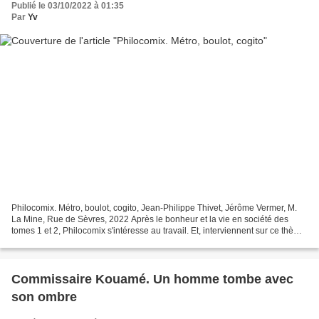
Publié le 03/10/2022 à 01:35
Par
Yv
Philocomix. Métro, boulot, cogito, Jean-Philippe Thivet, Jérôme Vermer, M.
La Mine, Rue de Sèvres, 2022 Après le bonheur et la vie en société des
tomes 1 et 2, Philocomix s'intéresse au travail. Et, interviennent sur ce thème
pour des idées parfois totalement...
Commissaire Kouamé. Un homme tombe avec
son ombre