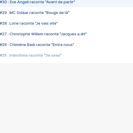
#30 : Eve Angeli raconte "Avant de partir"
#29 : MC Solaar raconte "Bouge de là"
28 : Lorie raconte "Je vais vite"
#27 : Christophe Willem raconte "Jacques a dit"
#26 : Chimène Badi raconte "Entre nous"
#25 : Indochine raconte "3e sexe"
#24 : Zaho raconte "C'est chelou"
#23 : Patrick Bruel raconte "Au café des délices"
#22 : Kyo raconte "Le chemin"
#21 : Nolwenn Leroy raconte "Cassé"
#20 : Patrick Hernandez raconte "Born to be alive"
#19 : Lorie raconte "Près de moi"
#18 : Michael Jones raconte "A nos actes manqués" (avec Jean-Jacque