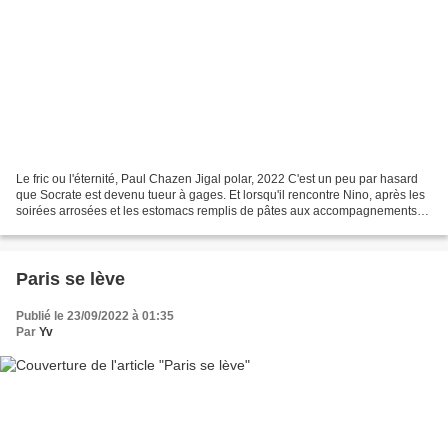
Le fric ou l'éternité, Paul Chazen Jigal polar, 2022 C'est un peu par hasard
que Socrate est devenu tueur à gages. Et lorsqu'il rencontre Nino, après les
soirées arrosées et les estomacs remplis de pâtes aux accompagnements
aussi divers qu'alléchants,...
Paris se lève
Publié le 23/09/2022 à 01:35
Par
Yv