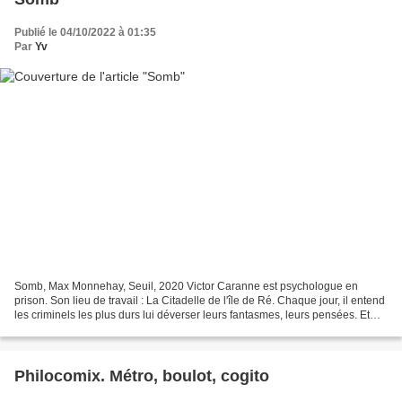
Publié le 04/10/2022 à 01:35
Par
Yv
Somb, Max Monnehay, Seuil, 2020 Victor Caranne est psychologue en
prison. Son lieu de travail : La Citadelle de l'île de Ré. Chaque jour, il entend
les criminels les plus durs lui déverser leurs fantasmes, leurs pensées. Et
chaque soir, il rentre chez...
Philocomix. Métro, boulot, cogito