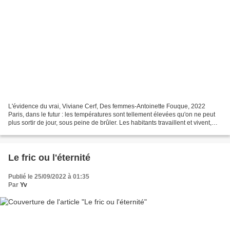
L'évidence du vrai, Viviane Cerf, Des femmes-Antoinette Fouque, 2022
Paris, dans le futur : les températures sont tellement élevées qu'on ne peut
plus sortir de jour, sous peine de brûler. Les habitants travaillent et vivent,
enfin, vivotent ou survivent...
Le fric ou l'éternité
Publié le 25/09/2022 à 01:35
Par
Yv