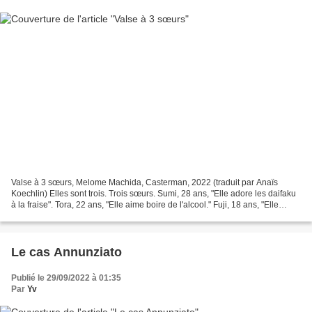
Valse à 3 sœurs, Melome Machida, Casterman, 2022 (traduit par Anaïs
Koechlin) Elles sont trois. Trois sœurs. Sumi, 28 ans, "Elle adore les daifaku
à la fraise". Tora, 22 ans, "Elle aime boire de l'alcool." Fuji, 18 ans, "Elle
adore les kabukiage." Elles...
Le cas Annunziato
Publié le 29/09/2022 à 01:35
Par
Yv