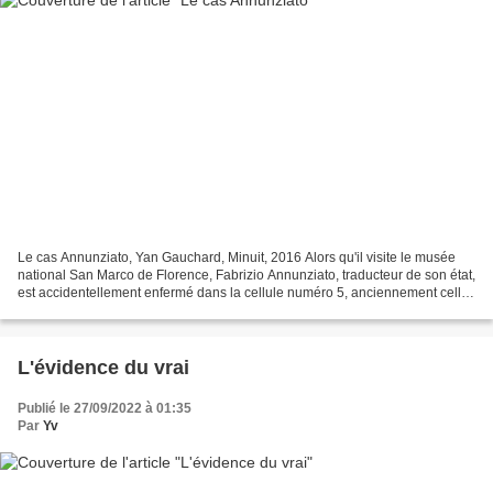
Le cas Annunziato, Yan Gauchard, Minuit, 2016 Alors qu'il visite le musée
national San Marco de Florence, Fabrizio Annunziato, traducteur de son état,
est accidentellement enfermé dans la cellule numéro 5, anciennement celle
du moine Fra Giovanni da Fiesole,...
L'évidence du vrai
Publié le 27/09/2022 à 01:35
Par
Yv