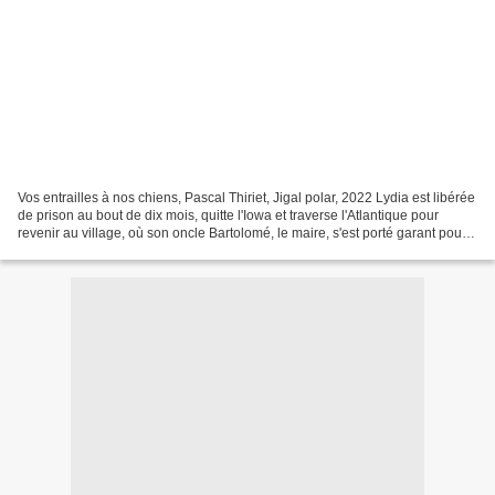
Vos entrailles à nos chiens, Pascal Thiriet, Jigal polar, 2022 Lydia est libérée
de prison au bout de dix mois, quitte l'Iowa et traverse l'Atlantique pour
revenir au village, où son oncle Bartolomé, le maire, s'est porté garant pour
elle. Elle retrouve...