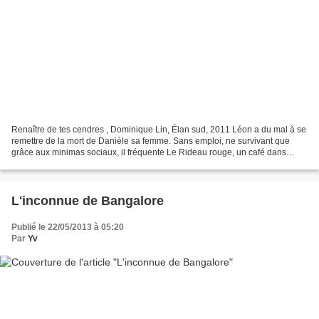
Renaître de tes cendres , Dominique Lin, Élan sud, 2011 Léon a du mal à se
remettre de la mort de Danièle sa femme. Sans emploi, ne survivant que
grâce aux minimas sociaux, il fréquente Le Rideau rouge, un café dans
lequel il retrouve toujours les mêmes...
L'inconnue de Bangalore
Publié le 22/05/2013 à 05:20
Par
Yv