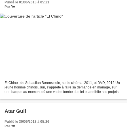
Publié le 01/06/2013 à 05:21
Par
Yv
El Chino , de Sebastian Borensztein, sortie cinéma, 2011, et DVD, 2012 Un
jeune homme chinois, Jun, s'apprête à faire sa demande en mariage, sur
une barque au moment où une vache tombe du ciel et annihile ses projets.
En Argentine, Roberto tient la quincaillerie...
Atar Gull
Publié le 30/05/2013 à 05:26
Par
Yv