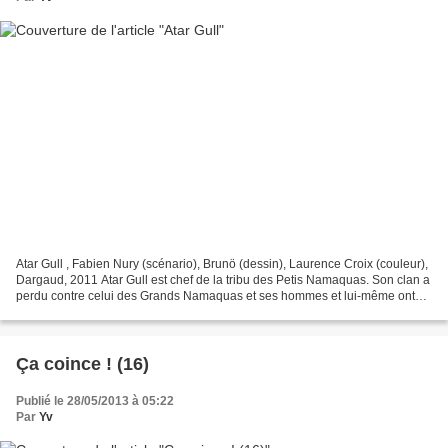
Atar Gull , Fabien Nury (scénario), Brunö (dessin), Laurence Croix (couleur),
Dargaud, 2011 Atar Gull est chef de la tribu des Petis Namaquas. Son clan a
perdu contre celui des Grands Namaquas et ses hommes et lui-même ont
été vendus pas le chef des Grands...
Ça coince ! (16)
Publié le 28/05/2013 à 05:22
Par
Yv