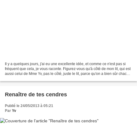
Il y a quelques jours, j'ai eu une excellente idée, et comme ce n'est pas si
fréquent que cela, je vous raconte. Figurez-vous qu'à côté de mon lit, qui est
aussi celui de Mme Yv, pas le côté, juste le lit, parce qu'on a bien sûr chacun
son côté, j'avais...
Renaître de tes cendres
Publié le 24/05/2013 à 05:21
Par
Yv