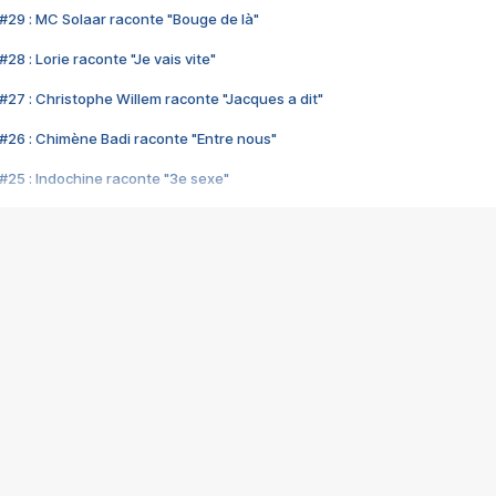
#29 : MC Solaar raconte "Bouge de là"
28 : Lorie raconte "Je vais vite"
#27 : Christophe Willem raconte "Jacques a dit"
#26 : Chimène Badi raconte "Entre nous"
#25 : Indochine raconte "3e sexe"
#24 : Zaho raconte "C'est chelou"
#23 : Patrick Bruel raconte "Au café des délices"
#22 : Kyo raconte "Le chemin"
#21 : Nolwenn Leroy raconte "Cassé"
#20 : Patrick Hernandez raconte "Born to be alive"
#19 : Lorie raconte "Près de moi"
#18 : Michael Jones raconte "A nos actes manqués" (avec Jean-Jacque