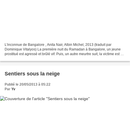
L'inconnue de Bangalore , Anita Nair, Albin Michel, 2013 (traduit par
Dominique Vitalyos) La première nuit du Ramadan à Bangalore, un jeune
prostitué est agressé et brûlé vif. Puis, un autre meurtre suit, la victime est un
homme étranglé et égorgé par...
Sentiers sous la neige
Publié le 20/05/2013 à 05:22
Par
Yv