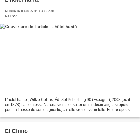
Publié le 03/06/2013 à 05:20
Par
Yv
L'hôtel hanté , Wilkie Collins, Éd. Sol Publishing 90 (Espagne), 2008 (écrit
en 1878) La comtesse Narona vient consulter un médecin anglais réputé
pour la finesse de son diagnostic, car elle croit devenir folle. Future épouse
de Lord Montbarry, elle vient...
El Chino