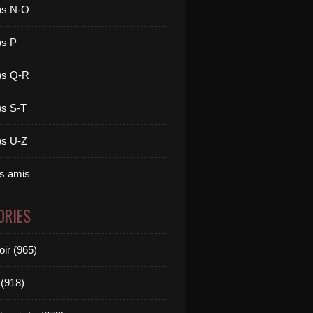
)s N-O
)s P
)s Q-R
)s S-T
)s U-Z
es amis
ORIES
oir (965)
(918)