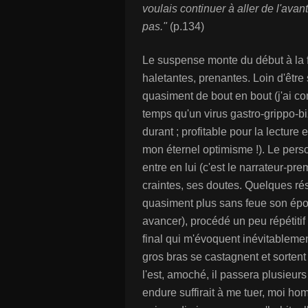
voulais continuer à aller de l'avant,
pas."
(p.134)
Le suspense monte du début à la fin
haletantes, prenantes. Loin d'être s
quasiment de bout en bout (j'ai
temps qu'un virus gastro-grippo-bi
durant ; profitable pour la lecture e
mon éternel optimisme !). Le pers
entre en lui (c'est le narrateur-p
craintes, ses doutes. Quelques r
quasiment plus sans feue son épous
avancer), procédé un peu répétitif 
final qui m'évoquent inévitablemen
gros bras se castagnent et sorten
l'est, amoché, il passera plusieurs
endure suffirait à me tuer, moi h