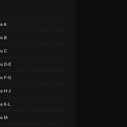
)s A
)s B
)s C
)s D-E
)s F-G
)s H-J
)s K-L
)s M