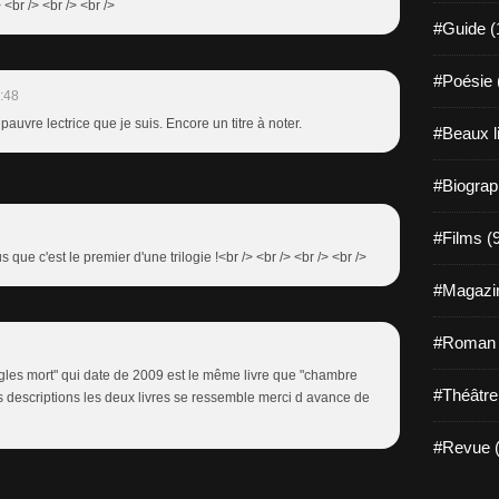
<br /> <br /> <br />
#Guide (
#Poésie 
:48
pauvre lectrice que je suis. Encore un titre à noter.
#Beaux l
#Biograp
#Films (
us que c'est le premier d'une trilogie !<br /> <br /> <br /> <br />
#Magazin
#Roman g
ngles mort" qui date de 2009 est le même livre que "chambre
#Théâtre
es descriptions les deux livres se ressemble merci d avance de
#Revue (