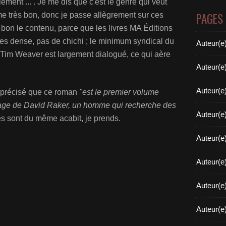
ement ... . Je me dis que c'est le genre qui veut
PAGES
me très bon, donc je passe allègrement sur ces
tre bon le contenu, parce que les livres MA Éditions
es dense, pas de chichi ; le minimum syndical du
Auteur(e
e Tim Weaver est largement dialogué, ce qui aère
Auteur(e
Auteur(e
t précisé que ce roman
"est le premier volume
nnage de David Raker, un homme qui recherche des
Auteur(e
res sont du même acabit, je prends.
Auteur(e
Auteur(e
Auteur(e
Auteur(e