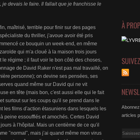
 je devais le faire. Il fallait que je franchisse le
À PRO
, maîtrisé, terrible pour finir sur des pages
pécialiste du thriller, j'avoue avoir été pris
 commencé ce bouquin un week-end, en même
zaroïde qui m'a cloué à la maison trois jours
SUIVE
t le régime ; il faut voir le bon côté des choses,
onnage de David Raker n'est pas mal travaillé, on
remière personne); on devine ses pensées, ses
éserves quand même sur David qui ne vit
NEWSL
e en tête (mais bon, c'est aussi elle qui le fait
et surtout sur les coups qu'il se prend dans le
Abonnez-
t les films d'action étasuniens dans lesquels les
articles 
t à peine essoufflés et amochés. Certes David
 jours à l'hôpital. Mais un centième de ce qu'il
Email
omme "normal", mais j'ai quand même mon virus