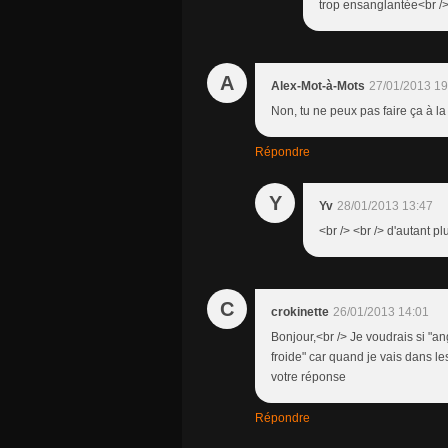
trop ensanglantée<br /> 
A
Alex-Mot-à-Mots
27/01/2013 19
Non, tu ne peux pas faire ça à la 
Répondre
Y
Yv
28/01/2013 13:47
<br /> <br /> d'autant pl
C
crokinette
26/01/2013 14:01
Bonjour,<br /> Je voudrais si "a
froide" car quand je vais dans l
votre réponse
Répondre