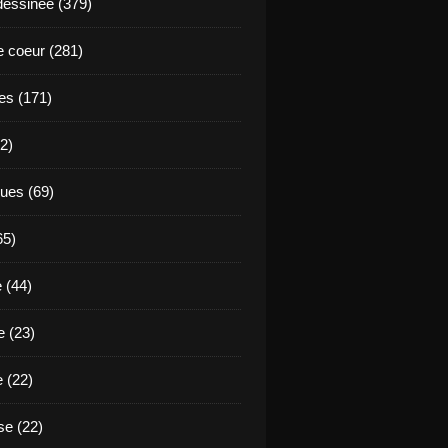
essinée (379)
 coeur (281)
es (171)
2)
ues (69)
65)
 (44)
 (23)
e (22)
e (22)