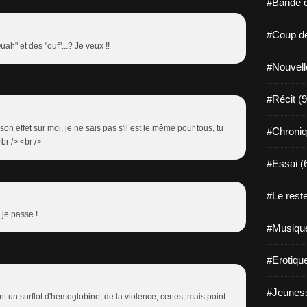
#Bande d
#Coup de
uah" et des "ouf"...? Je veux !!
#Nouvell
#Récit (9
t son effet sur moi, je ne sais pas s'il est le même pour tous, tu
#Chroniq
<br /> <br />
#Essai (
#Le reste
je passe !
#Musique
#Erotiqu
#Jeuness
nt un surflot d'hémoglobine, de la violence, certes, mais point