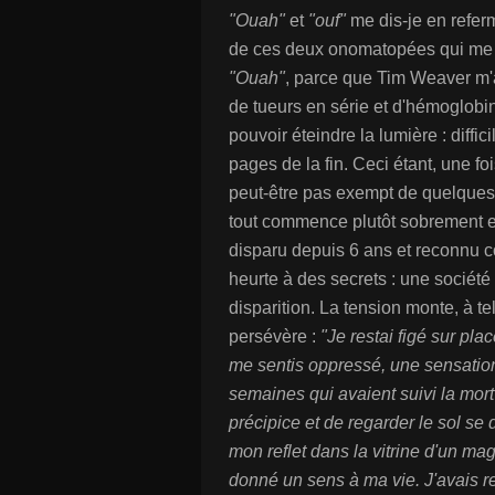
"Ouah"
et
"ouf"
me dis-je en referm
de ces deux onomatopées qui me f
"Ouah"
, parce que Tim Weaver m'
de tueurs en série et d'hémoglobi
pouvoir éteindre la lumière : diffic
pages de la fin. Ceci étant, une foi
peut-être pas exempt de quelques 
tout commence plutôt sobrement e
disparu depuis 6 ans et reconnu c
heurte à des secrets : une société 
disparition. La tension monte, à 
persévère :
"Je restai figé sur pla
me sentis oppressé, une sensation
semaines qui avaient suivi la mort
précipice et de regarder le sol s
mon reflet dans la vitrine d'un mag
donné un sens à ma vie. J'avais re