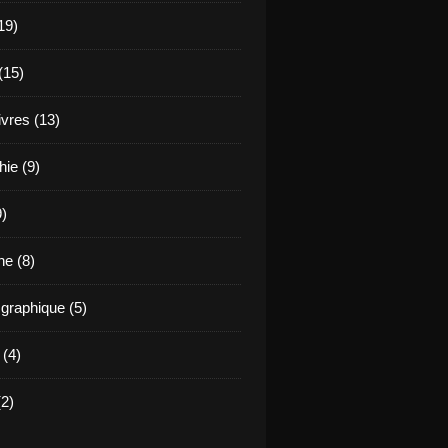
19)
(15)
ivres (13)
hie (9)
9)
e (8)
raphique (5)
 (4)
2)