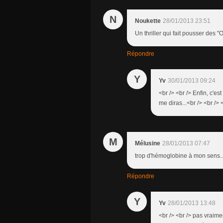
N
Noukette
28/01/2013 23:51
Un thriller qui fait pousser des "O
Répondre
Y
Yv
30/01/2013 09:24
<br /> <br /> Enfin, c'es
me diras...<br /> <br /> 
M
Mélusine
28/01/2013 07:47
trop d'hémoglobine à mon sens...
Répondre
Y
Yv
28/01/2013 13:48
<br /> <br /> pas vraime