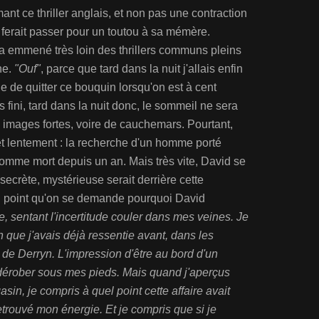
ant ce thriller anglais, et non pas une contraction
erait passer pour un toutou à sa mémère.
a emmené très loin des thrillers communs pleins
ne.
"Ouf"
, parce que tard dans la nuit j'allais enfin
ile de quitter ce bouquin lorsqu'on est à cent
s fini, tard dans la nuit donc, le sommeil ne sera
images fortes, voire de cauchemars. Pourtant,
t lentement : la recherche d'un homme porté
omme mort depuis un an. Mais très vite, David se
secrète, mystérieuse serait derrière cette
tel point qu'on se demande pourquoi David
ce, sentant l'incertitude couler dans mes veines. Je
 que j'avais déjà ressentie avant, dans les
 de Derryn. L'impression d'être au bord d'un
e dérober sous mes pieds. Mais quand j'aperçus
asin, je compris à quel point cette affaire avait
trouvé mon énergie. Et je compris que si je