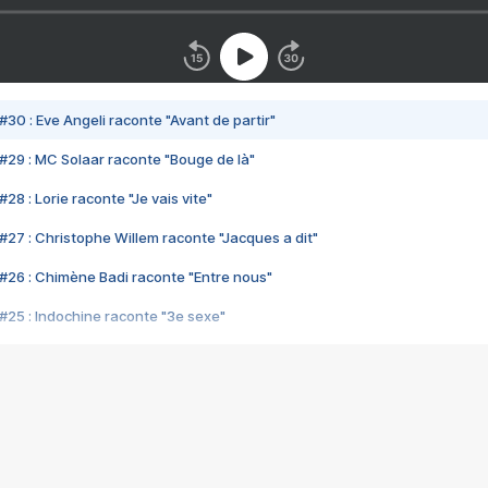
#30 : Eve Angeli raconte "Avant de partir"
#29 : MC Solaar raconte "Bouge de là"
28 : Lorie raconte "Je vais vite"
#27 : Christophe Willem raconte "Jacques a dit"
#26 : Chimène Badi raconte "Entre nous"
#25 : Indochine raconte "3e sexe"
#24 : Zaho raconte "C'est chelou"
#23 : Patrick Bruel raconte "Au café des délices"
#22 : Kyo raconte "Le chemin"
#21 : Nolwenn Leroy raconte "Cassé"