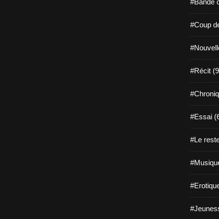
#Bande d
#Coup de
#Nouvell
#Récit (9
#Chroniq
#Essai (
#Le reste
#Musique
#Erotiqu
#Jeuness