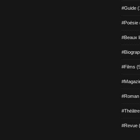
#Guide (
#Poésie 
#Beaux l
#Biograp
#Films (
#Magazin
#Roman g
#Théâtre
#Revue (