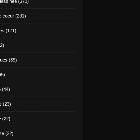
essinée (379)
 coeur (281)
es (171)
2)
ues (69)
65)
 (44)
 (23)
e (22)
e (22)