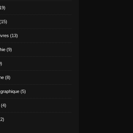
19)
(15)
ivres (13)
hie (9)
9)
e (8)
raphique (5)
 (4)
2)