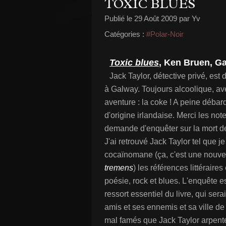
TOXIC BLUES
Publié le
29 Août 2009
par Yv
Catégories :
#Polar-Noir
Toxic blues
, Ken Bruen, Ga
Jack Taylor, détective privé, est
à Galway. Toujours alcoolique, ave
aventure : la coke ! A peine déba
d'origine irlandaise. Merci les note
demande d'enquêter sur la mort de
J'ai retrouvé Jack Taylor tel que j
cocaïnomane (ça, c'est une nouv
tremens
) les références littéraires
poésie, rock et blues. L'enquête es
ressort essentiel du livre, qui sera
amis et ses ennemis et sa ville de
mal famés que Jack Taylor arpente