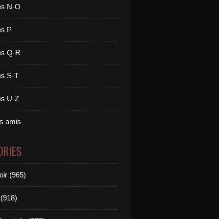
)s N-O
)s P
)s Q-R
)s S-T
)s U-Z
es amis
ORIES
oir (965)
(918)