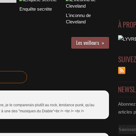
Enquête secrète
L'inconnu de
Cleveland
À PRO
Les veilleurs
SUIVE
NEWSL
Abonnez-
re, je le comparerais plutôt au rock, tendance punk, qu'au
r à une des "musiques du Diable"<br /> <br /> <br />
articles 
Email