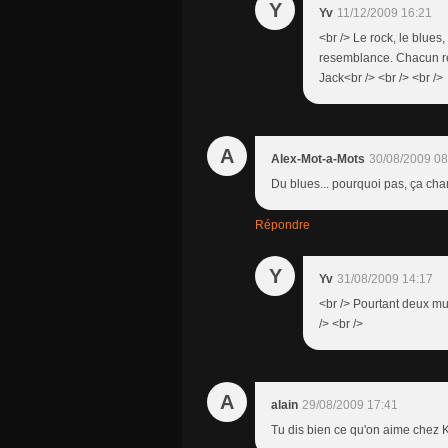
Y
Yv
11/12/2009 16:21
<br /> Le rock, le blues,
resemblance. Chacun re
Jack<br /> <br /> <br />
A
Alex-Mot-a-Mots
30/08/2009 08
Du blues... pourquoi pas, ça cha
Répondre
Y
Yv
31/08/2009 14:17
<br /> Pourtant deux mu
/> <br />
A
alain
29/08/2009 17:41
Tu dis bien ce qu'on aime chez