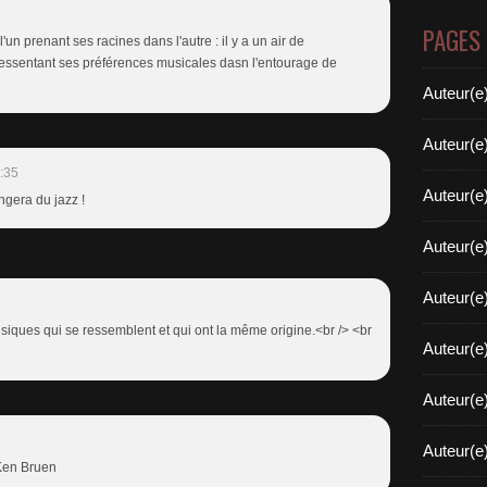
PAGES
 l'un prenant ses racines dans l'autre : il y a un air de
ssentant ses préférences musicales dasn l'entourage de
Auteur(e
Auteur(e
:35
Auteur(e
ngera du jazz !
Auteur(e
Auteur(e
siques qui se ressemblent et qui ont la même origine.<br /> <br
Auteur(e
Auteur(e
Auteur(e
 Ken Bruen