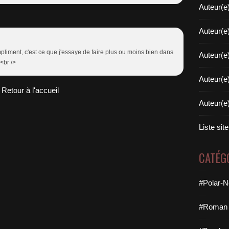
Auteur(e
Auteur(e
mpliment, c'est ce que j'essaye de faire plus ou moins bien dans
Auteur(e
 <br />
Auteur(e
Retour à l'accueil
Auteur(e
Liste sit
CATÉG
#Polar-N
#Roman 