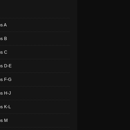
)s A
)s B
)s C
)s D-E
)s F-G
)s H-J
)s K-L
)s M