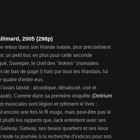
llimard, 2005 (298p)
 de retour dans son Irlande natale, plus précisément
c un petit truc en plus pour cette seconde
rqué, Sweeper, le chef des
"tinkers"
(nomades
s de bas de page !) haïs par tous les Irlandais, lui
 quatre d'entre eux.
e l'avais laissé : alcoolique, désabusé, usé et
eauté). Comme dans sa première enquête (
Delirium
 et musicales sont légion et rythment le livre :
t encore une fois le fil rouge, mais peut-être pas le
it plutôt les rapports que Jack entretient avec ses
 Galway. Galway, ses beaux quartiers et ses lieux
 toute la journée à la recherche d'indices pour son