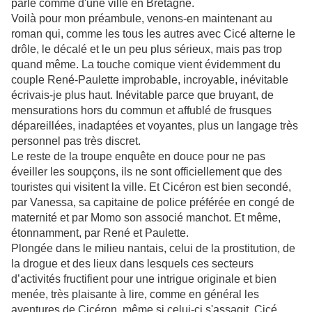
parle comme d'une ville en Bretagne.
Voilà pour mon préambule, venons-en maintenant au
roman qui, comme les tous les autres avec Cicé alterne le
drôle, le décalé et le un peu plus sérieux, mais pas trop
quand même. La touche comique vient évidemment du
couple René-Paulette improbable, incroyable, inévitable
écrivais-je plus haut. Inévitable parce que bruyant, de
mensurations hors du commun et affublé de frusques
dépareillées, inadaptées et voyantes, plus un langage très
personnel pas très discret.
Le reste de la troupe enquête en douce pour ne pas
éveiller les soupçons, ils ne sont officiellement que des
touristes qui visitent la ville. Et Cicéron est bien secondé,
par Vanessa, sa capitaine de police préférée en congé de
maternité et par Momo son associé manchot. Et même,
étonnamment, par René et Paulette.
Plongée dans le milieu nantais, celui de la prostitution, de
la drogue et des lieux dans lesquels ces secteurs
d’activités fructifient pour une intrigue originale et bien
menée, très plaisante à lire, comme en général les
aventures de Cicéron, même si celui-ci s'assagit. Cicé