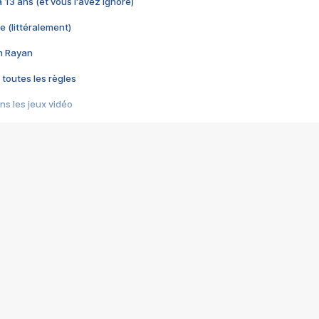
 a 13 ans (et vous l'avez ignoré)
e (littéralement)
im Rayan
 toutes les règles
s les jeux vidéo
us choquant de Rockstar ? - Le scandale BULLY
e plus moche de Steam
du RÊVE tourne au CAUCHEMAR
pendant 8 heures
it… à tort
umiliés par un jeu vidéo
ire - Final Fantasy 8
ti un empire - Age of Empires