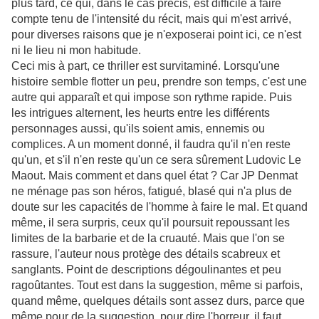
plus tard, ce qui, dans le cas précis, est difficile à faire
compte tenu de l'intensité du récit, mais qui m'est arrivé,
pour diverses raisons que je n'exposerai point ici, ce n'est
ni le lieu ni mon habitude.
Ceci mis à part, ce thriller est survitaminé. Lorsqu'une
histoire semble flotter un peu, prendre son temps, c'est une
autre qui apparaît et qui impose son rythme rapide. Puis
les intrigues alternent, les heurts entre les différents
personnages aussi, qu'ils soient amis, ennemis ou
complices. A un moment donné, il faudra qu'il n'en reste
qu'un, et s'il n'en reste qu'un ce sera sûrement Ludovic Le
Maout. Mais comment et dans quel état ? Car JP Denmat
ne ménage pas son héros, fatigué, blasé qui n'a plus de
doute sur les capacités de l'homme à faire le mal. Et quand
même, il sera surpris, ceux qu'il poursuit repoussant les
limites de la barbarie et de la cruauté. Mais que l'on se
rassure, l'auteur nous protège des détails scabreux et
sanglants. Point de descriptions dégoulinantes et peu
ragoûtantes. Tout est dans la suggestion, même si parfois,
quand même, quelques détails sont assez durs, parce que
même pour de la suggestion, pour dire l'horreur, il faut