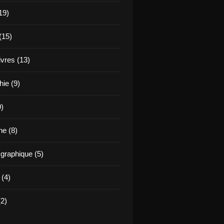
19)
(15)
ivres (13)
hie (9)
9)
e (8)
raphique (5)
 (4)
2)