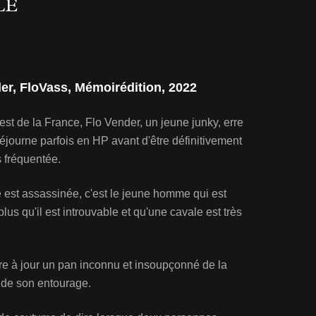
LE
der, FloVass, Mémoirédition, 2022
st de la France, Flo Vender, un jeune junky, erre
, séjourne parfois en HP avant d'être définitivement
s fréquentée.
té est assassinée, c'est le jeune homme qui est
plus qu'il est introuvable et qu'une cavale est très
e à jour un pan inconnu et insoupçonné de la
 de son entourage.