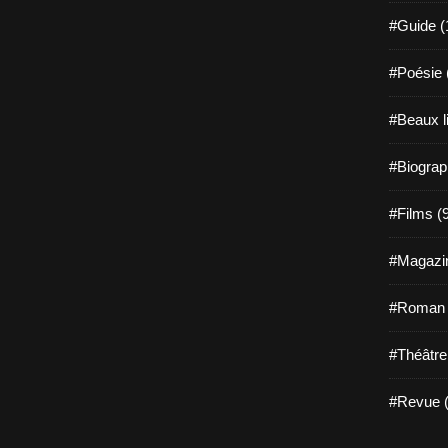
#Guide (
#Poésie 
#Beaux l
#Biograp
#Films (
#Magazin
#Roman g
#Théâtre
#Revue (