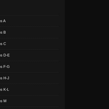
)s A
)s B
)s C
)s D-E
)s F-G
)s H-J
)s K-L
)s M