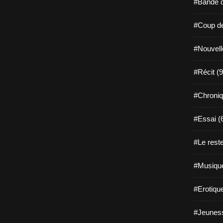
#Bande d
#Coup de
#Nouvell
#Récit (9
#Chroniq
#Essai (
#Le reste
#Musique
#Erotiqu
#Jeuness