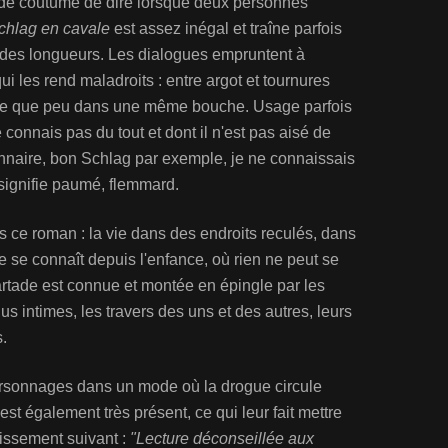
t de coutume de dire lorsque deux personnes
chlag en cavale
est assez inégal et traîne parfois
 des longueurs. Les dialogues empruntent à
i les rend maladroits : entre argot et tournures
se que peu dans une même bouche. Usage parfois
 connais pas du tout et dont il n'est pas aisé de
ionnaire, bon Schlag par exemple, je ne connaissais
 signifie paumé, flemmard.
s ce roman : la vie dans des endroits reculés, dans
 se connaît depuis l'enfance, où rien ne peut se
rtade est connue et montée en épingle par les
s intimes, les travers des uns et des autres, leurs
.
ersonnages dans un mode où la drogue circule
 est également très présent, ce qui leur fait mettre
tissement suivant :
"Lecture déconseillée aux