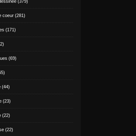
essinée (379)
 coeur (281)
es (171)
2)
ues (69)
65)
 (44)
 (23)
e (22)
e (22)