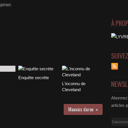
piner.
À PRO
SUIVE
Enquête secrète
NEWSL
L'inconnu de
Cleveland
Abonnez-
articles 
Mauvais daron
Email