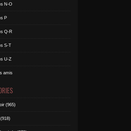
)s N-O
)s P
)s Q-R
)s S-T
)s U-Z
es amis
ORIES
oir (965)
(918)