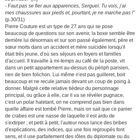
- Faut pas se fier aux apparences, Sergueï. Tu vois, j'ai
mes chaussures aux pieds et, pourtant, je ne marche pas !"
(p.30/31)
Pierre Couture est un type de 27 ans qui se pose
beaucoup de questions sur son avenir, la boxe semble être
derrière lui désormais et sur son passé également, père et
sœur morts dans un accident et mère suicidée lorsqu'il
était très jeune, d'où ses séjours en foyers et familles
d'accueil. Il travaille à mi-temps au café de la poste, vit
dans un petit appartement au-dessus du périph parisien,
rien de bien folichon. Lui même n'est pas guilleret, boit
beaucoup et ne recule jamais devant un coup de poing à
donner. Malgré cette relative tiédeur du personnage
principal, ou grâce à elle, car il va se révéler pugnace,
c'est un polar haletant, on ne comprend pas bien dans
quelle affaire est tombé Pierre, mais on sait que ce panier
de crabes est une nasse de laquelle il est ardu de
s'extirper ; et petit à petit, l'auteur nous lance des bribes
d'explications, des indices, qui une fois regroupés font
sens, et il use parfaitement des rôles du diplomate ou du