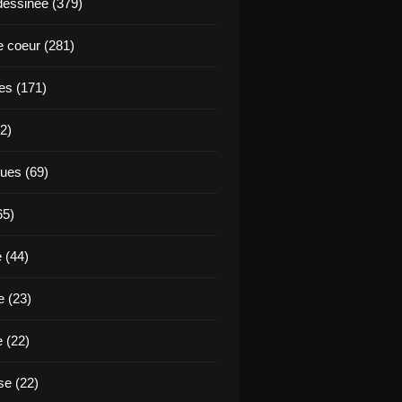
essinée (379)
 coeur (281)
es (171)
2)
ues (69)
65)
 (44)
 (23)
e (22)
e (22)