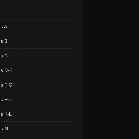
)s A
)s B
)s C
)s D-E
)s F-G
)s H-J
)s K-L
)s M