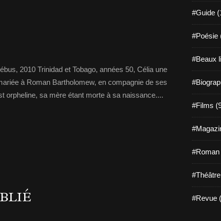
#Guide (
#Poésie 
#Beaux l
bus, 2010 Trinidad et Tobago, années 50, Célia une
e remariée à Roman Bartholomew, en compagnie de ses
#Biograp
st orpheline, sa mère étant morte à sa naissance....
#Films (
#Magazin
#Roman g
#Théâtre
UBLIÉ
#Revue (