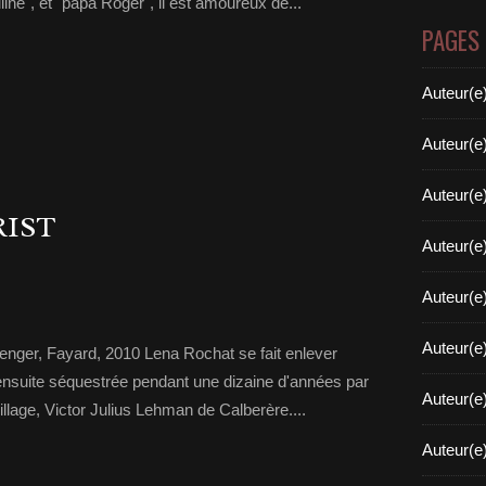
e", et "papa Roger", il est amoureux de...
PAGES
Auteur(e
Auteur(e
Auteur(e
RIST
Auteur(e
Auteur(e
Auteur(e
enger, Fayard, 2010 Lena Rochat se fait enlever
t ensuite séquestrée pendant une dizaine d'années par
Auteur(e
llage, Victor Julius Lehman de Calberère....
Auteur(e