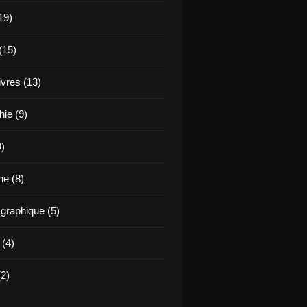
19)
(15)
ivres (13)
hie (9)
9)
e (8)
raphique (5)
 (4)
2)