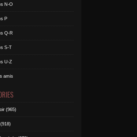
)s N-O
)s P
)s Q-R
)s S-T
)s U-Z
es amis
ORIES
oir (965)
(918)