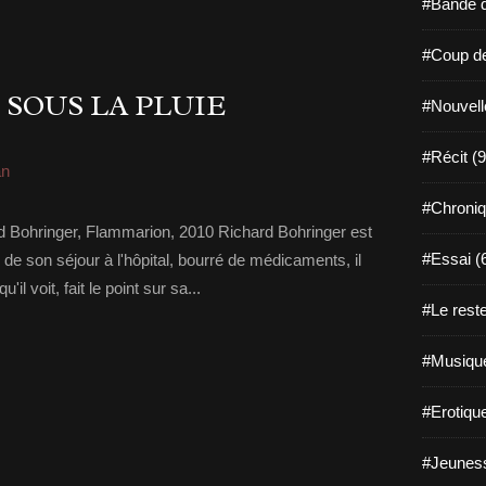
#Bande d
#Coup de
 SOUS LA PLUIE
#Nouvell
#Récit (9
n
#Chroniq
ard Bohringer, Flammarion, 2010 Richard Bohringer est
#Essai (
 de son séjour à l'hôpital, bourré de médicaments, il
il voit, fait le point sur sa...
#Le reste
#Musique
#Erotiqu
#Jeuness