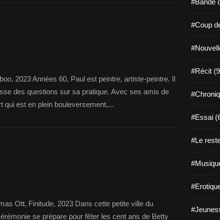
#Bande d
#Coup de
#Nouvell
#Récit (9
oo, 2023 Années 60, Paul est peintre, artiste-peintre. Il
sse des questions sur sa pratique. Avec ses amis de
#Chroniq
art qui est en plein bouleversement,...
#Essai (
#Le reste
#Musique
#Erotiqu
s Ott, Finitude, 2023 Dans cette petite ville du
#Jeuness
cérémonie se prépare pour fêter les cent ans de Betty