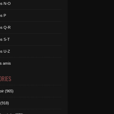
)s N-O
)s P
)s Q-R
)s S-T
)s U-Z
es amis
ORIES
oir (965)
(918)