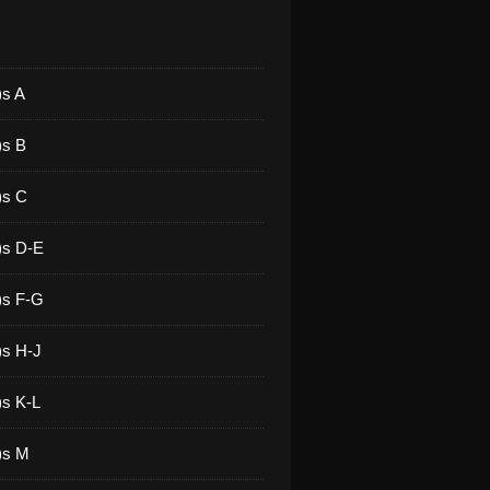
)s A
)s B
)s C
)s D-E
)s F-G
)s H-J
)s K-L
)s M