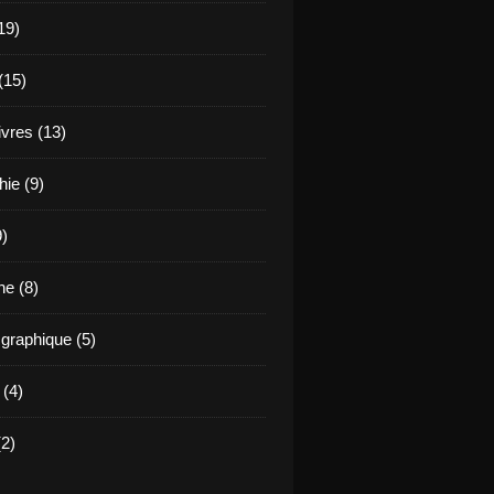
19)
(15)
ivres (13)
hie (9)
9)
e (8)
raphique (5)
 (4)
2)