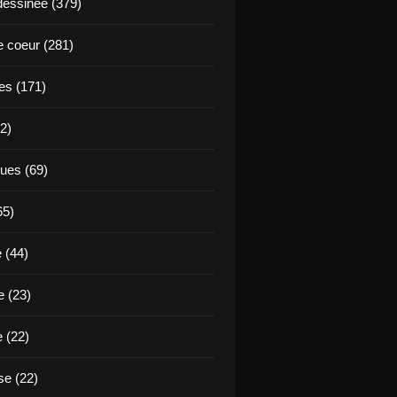
essinée (379)
 coeur (281)
es (171)
2)
ues (69)
65)
 (44)
 (23)
e (22)
e (22)