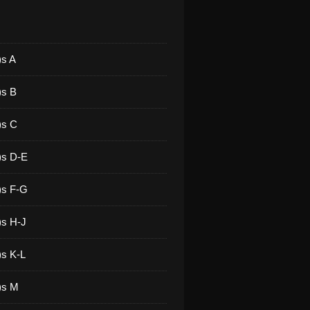
)s A
)s B
)s C
)s D-E
)s F-G
)s H-J
)s K-L
)s M