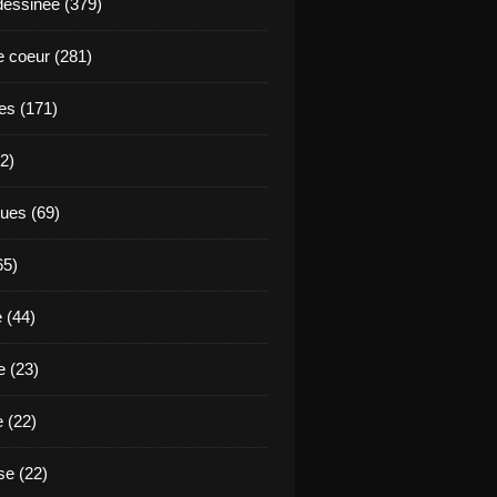
essinée (379)
 coeur (281)
es (171)
2)
ues (69)
65)
 (44)
 (23)
e (22)
e (22)