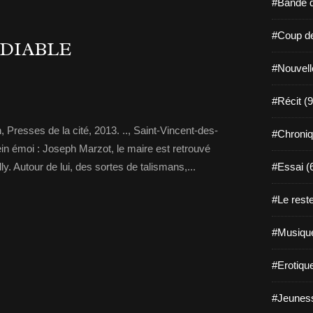
#Bande d
#Coup de
 DIABLE
#Nouvell
#Récit (9
, Presses de la cité, 2013. .., Saint-Vincent-des-
#Chroniq
lein émoi : Joseph Marzot, le maire est retrouvé
 Autour de lui, des sortes de talismans,...
#Essai (
#Le reste
#Musique
#Erotiqu
#Jeuness