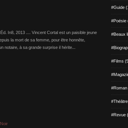
#Guide (
#Poésie 
. In8, 2013 .... Vincent Cortal est un paisible jeune
#Beaux l
 depuis la mort de sa femme, pour être honnête,
otaire, à sa grande surprise il hérite...
#Biograp
#Films (
#Magazin
#Roman g
#Théâtre
#Revue (
-Noir