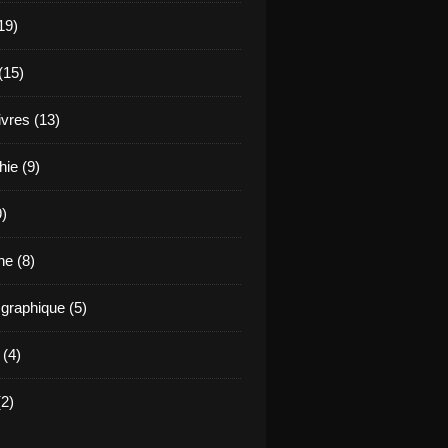
19)
(15)
ivres (13)
hie (9)
9)
e (8)
raphique (5)
 (4)
2)