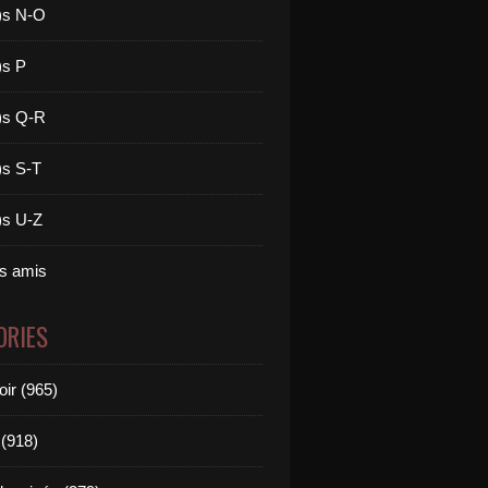
)s N-O
)s P
)s Q-R
)s S-T
)s U-Z
es amis
ORIES
oir (965)
(918)