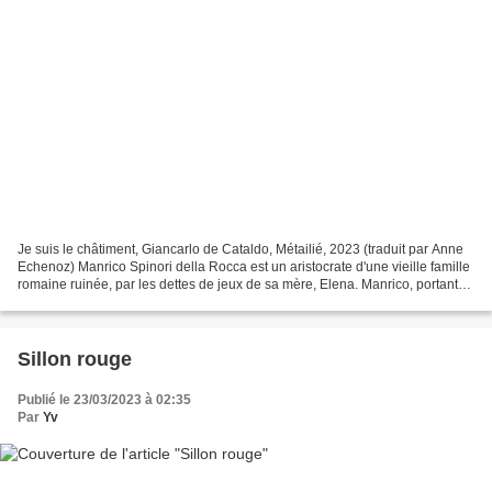
Je suis le châtiment, Giancarlo de Cataldo, Métailié, 2023 (traduit par Anne
Echenoz) Manrico Spinori della Rocca est un aristocrate d'une vieille famille
romaine ruinée, par les dettes de jeux de sa mère, Elena. Manrico, portant
beau sa cinquantaine...
Sillon rouge
Publié le 23/03/2023 à 02:35
Par
Yv