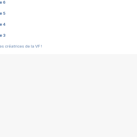
e 6
e 5
e 4
e 3
s créatrices de la VF !
e 2
e 1
e Mektoub My Love arrive enfin ! Rencontre avec Shaïn Boumedine et Sal
i : après Toni en famille
elle réalise le bouleversant Dites lui que je l'aime
ais ! Rencontre autour de Vie privée de Rebecca Zlotowski
 de Marguerite, Grave... Rencontre avec Ella Rumpf
 Les Rêveurs, un film intime sur la santé mentale