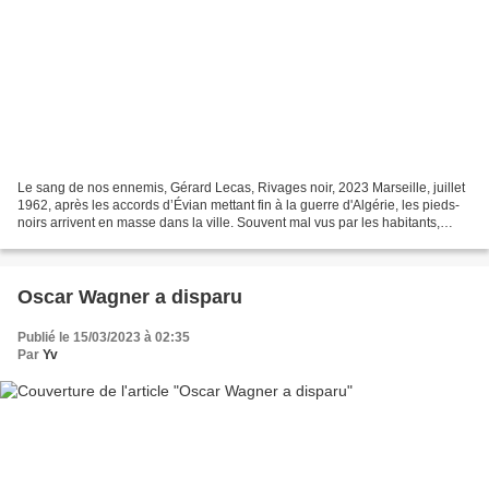
Le sang de nos ennemis, Gérard Lecas, Rivages noir, 2023 Marseille, juillet
1962, après les accords d’Évian mettant fin à la guerre d'Algérie, les pieds-
noirs arrivent en masse dans la ville. Souvent mal vus par les habitants,
soupçonnés de créer le désordre....
Oscar Wagner a disparu
Publié le 15/03/2023 à 02:35
Par
Yv