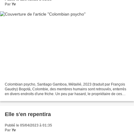
Par
Yv
Colombian psycho, Santiago Gamboa, Métailié, 2023 (traduit par François
Gaudry) Bogotá, Colombie, des membres humains sont retrouvés, enterrés
en divers endroits d'une friche. Un peu par hasard, le propriétaire de ces
membres est retrouvé, vivant, emprisonné...
Elle s'en repentira
Publié le 05/04/2023 à 01:35
Par
Yv