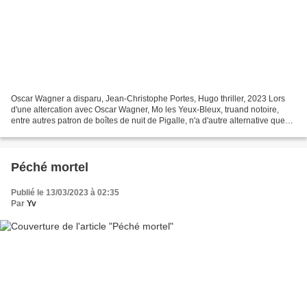
Oscar Wagner a disparu, Jean-Christophe Portes, Hugo thriller, 2023 Lors
d'une altercation avec Oscar Wagner, Mo les Yeux-Bleux, truand notoire,
entre autres patron de boîtes de nuit de Pigalle, n'a d'autre alternative que
de l’éliminer. Mais Oscar Wagner...
Péché mortel
Publié le 13/03/2023 à 02:35
Par
Yv