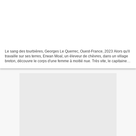
Le sang des tourbières, Georges Le Querrec, Ouest-France, 2023 Alors qu'il
travaille sur ses terres, Erwan Moal, un éleveur de chèvres, dans un village
breton, découvre le corps d'une femme à moitié nue. Très vite, le capitaine
Fabrice Macciali, du commissariat...