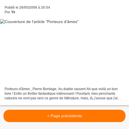
Publié le 26/05/2008 à 20:54
Par
Yv
Porteurs d'âmes , Pierre Bordage, Au diable vauvert Ah que voilà un bon
livre ! Enfin un thriller fantastique intéressant ! Pourtant, mes penchants
naturels ne vont pas vers ce genre de littérature, mais, là, j'avoue que j'ai
beaucoup aimé. Trois histoires,...
< Page précédente