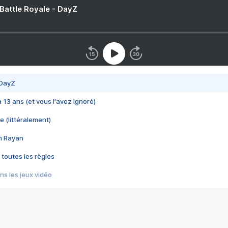
 Battle Royale - DayZ
 DayZ
 a 13 ans (et vous l'avez ignoré)
e (littéralement)
im Rayan
 toutes les règles
s les jeux vidéo
us choquant de Rockstar ? - Le scandale BULLY
e plus moche de Steam