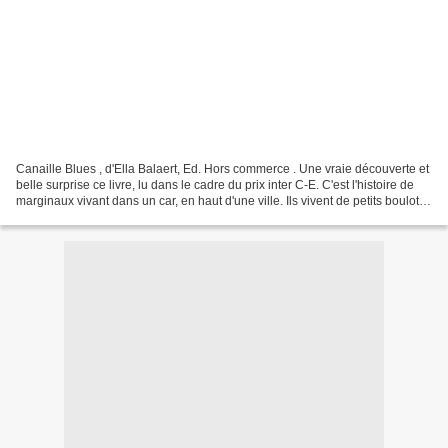
Canaille Blues , d'Ella Balaert, Ed. Hors commerce . Une vraie découverte et
belle surprise ce livre, lu dans le cadre du prix inter C-E. C'est l'histoire de
marginaux vivant dans un car, en haut d'une ville. Ils vivent de petits boulots,
partageant tout....