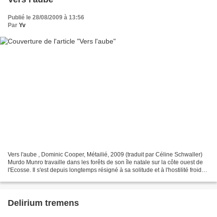
Publié le 28/08/2009 à 13:56
Par
Yv
Vers l'aube , Dominic Cooper, Métailié, 2009 (traduit par Céline Schwaller)
Murdo Munro travaille dans les forêts de son île natale sur la côte ouest de
l'Ecosse. Il s'est depuis longtemps résigné à sa solitude et à l'hostilité froide
de sa femme, lorsque,...
Delirium tremens