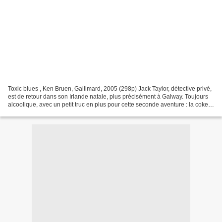
Toxic blues , Ken Bruen, Gallimard, 2005 (298p) Jack Taylor, détective privé,
est de retour dans son Irlande natale, plus précisément à Galway. Toujours
alcoolique, avec un petit truc en plus pour cette seconde aventure : la coke !
A peine débarqué, Sweeper,...