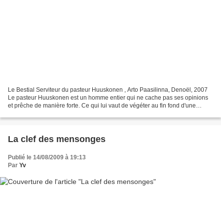
Le Bestial Serviteur du pasteur Huuskonen , Arto Paasilinna, Denoël, 2007
Le pasteur Huuskonen est un homme entier qui ne cache pas ses opinions
et prêche de manière forte. Ce qui lui vaut de végéter au fin fond d'une
paroisse rurale de Finlande, Nummenpää...
La clef des mensonges
Publié le 14/08/2009 à 19:13
Par
Yv