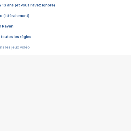
 a 13 ans (et vous l'avez ignoré)
e (littéralement)
im Rayan
 toutes les règles
s les jeux vidéo
us choquant de Rockstar ? - Le scandale BULLY
e plus moche de Steam
du RÊVE tourne au CAUCHEMAR
pendant 8 heures
it… à tort
umiliés par un jeu vidéo
ire - Final Fantasy 8