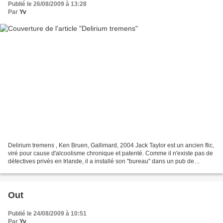
Publié le 26/08/2009 à 13:28
Par
Yv
Delirium tremens , Ken Bruen, Gallimard, 2004 Jack Taylor est un ancien flic,
viré pour cause d'alcoolisme chronique et patenté. Comme il n'existe pas de
détectives privés en Irlande, il a installé son "bureau" dans un pub de
Galway et il y attend le...
Out
Publié le 24/08/2009 à 10:51
Par
Yv