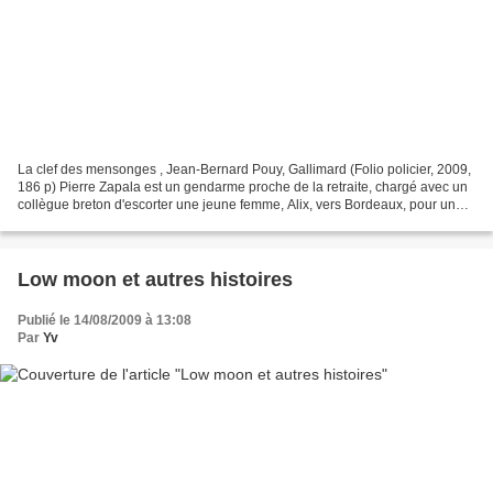
La clef des mensonges , Jean-Bernard Pouy, Gallimard (Folio policier, 2009,
186 p) Pierre Zapala est un gendarme proche de la retraite, chargé avec un
collègue breton d'escorter une jeune femme, Alix, vers Bordeaux, pour une
reconstitution. Elle est témoin...
Low moon et autres histoires
Publié le 14/08/2009 à 13:08
Par
Yv