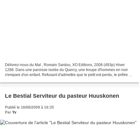
Délivrez-nous du Mal , Romain Sardou, XO Editions, 2008 (493p) Hiver
1288. Dans une paroisse isolée du Quercy, une troupe d'hommes en noir
s'empare d'un enfant. Refusant d'admettre que le petit est perdu, le prêtre du
village, le père Aba, se lance rageusement...
Le Bestial Serviteur du pasteur Huuskonen
Publié le 16/08/2009 à 16:35
Par
Yv