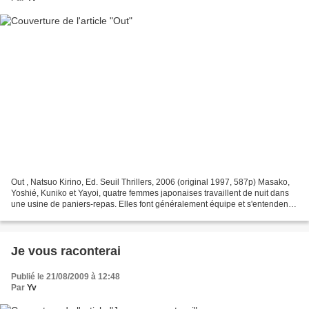
Out , Natsuo Kirino, Ed. Seuil Thrillers, 2006 (original 1997, 587p) Masako,
Yoshié, Kuniko et Yayoi, quatre femmes japonaises travaillent de nuit dans
une usine de paniers-repas. Elles font généralement équipe et s'entendent
bien. Elles viennent d'horizons...
Je vous raconterai
Publié le 21/08/2009 à 12:48
Par
Yv