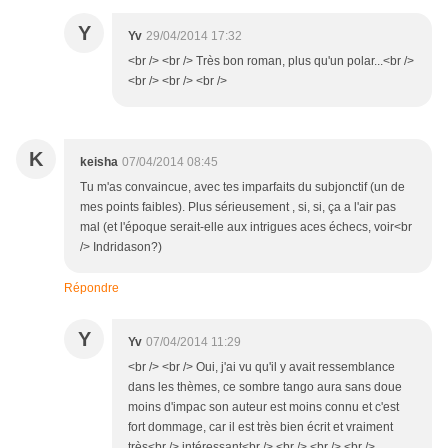
Y
Yv
29/04/2014 17:32
<br /> <br /> Très bon roman, plus qu'un polar...<br />
<br /> <br /> <br />
K
keisha
07/04/2014 08:45
Tu m'as convaincue, avec tes imparfaits du subjonctif (un de
mes points faibles). Plus sérieusement , si, si, ça a l'air pas
mal (et l'époque serait-elle aux intrigues aces échecs, voir<br
/> Indridason?)
Répondre
Y
Yv
07/04/2014 11:29
<br /> <br /> Oui, j'ai vu qu'il y avait ressemblance
dans les thèmes, ce sombre tango aura sans doue
moins d'impac son auteur est moins connu et c'est
fort dommage, car il est très bien écrit et vraiment
très<br /> intéressant<br /> <br /> <br /> <br />