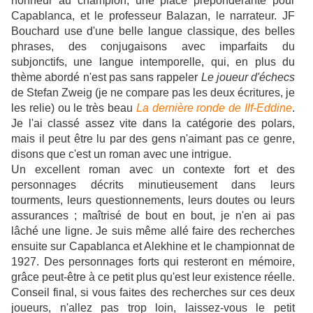
honneur au champion, une place prépondérante pour
Capablanca, et le professeur Balazan, le narrateur. JF
Bouchard use d'une belle langue classique, des belles
phrases, des conjugaisons avec imparfaits du
subjonctifs, une langue intemporelle, qui, en plus du
thème abordé n'est pas sans rappeler
Le joueur d'échecs
de Stefan Zweig (je ne compare pas les deux écritures, je
les relie) ou le très beau
La dernière ronde de Ilf-Eddine
.
Je l'ai classé assez vite dans la catégorie des polars,
mais il peut être lu par des gens n'aimant pas ce genre,
disons que c'est un roman avec une intrigue.
Un excellent roman avec un contexte fort et des
personnages décrits minutieusement dans leurs
tourments, leurs questionnements, leurs doutes ou leurs
assurances ; maîtrisé de bout en bout, je n'en ai pas
lâché une ligne. Je suis même allé faire des recherches
ensuite sur Capablanca et Alekhine et le championnat de
1927. Des personnages forts qui resteront en mémoire,
grâce peut-être à ce petit plus qu'est leur existence réelle.
Conseil final, si vous faites des recherches sur ces deux
joueurs, n'allez pas trop loin, laissez-vous le petit