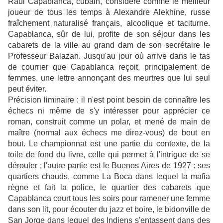
Raul Capablanca, cubain, considéré comme le meilleur
joueur de tous les temps à Alexandre Alekhine, russe
fraîchement naturalisé français, alcoolique et taciturne.
Capablanca, sûr de lui, profite de son séjour dans les
cabarets de la ville au grand dam de son secrétaire le
Professeur Balazan. Jusqu'au jour où arrive dans le tas
de courrier que Capablanca reçoit, principalement de
femmes, une lettre annonçant des meurtres que lui seul
peut éviter.
Précision liminaire : il n'est point besoin de connaître les
échecs ni même de s'y intéresser pour apprécier ce
roman, construit comme un polar, et mené de main de
maître (normal aux échecs me direz-vous) de bout en
bout. Le championnat est une partie du contexte, de la
toile de fond du livre, celle qui permet à l'intrigue de se
dérouler ; l'autre partie est le Buenos Aires de 1927 : ses
quartiers chauds, comme La Boca dans lequel la mafia
règne et fait la police, le quartier des cabarets que
Capablanca court tous les soirs pour ramener une femme
dans son lit, pour écouter du jazz et boire, le bidonville de
San Jorge dans lequel des Indiens s'entassent dans des