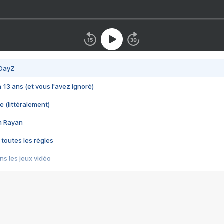
 DayZ
 a 13 ans (et vous l'avez ignoré)
e (littéralement)
im Rayan
 toutes les règles
s les jeux vidéo
us choquant de Rockstar ? - Le scandale BULLY
e plus moche de Steam
du RÊVE tourne au CAUCHEMAR