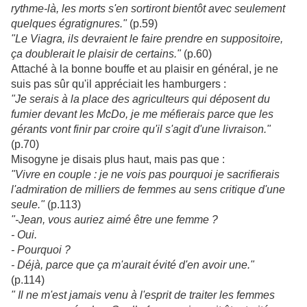
rythme-là, les morts s'en sortiront bientôt avec seulement
quelques égratignures."
(p.59)
"Le Viagra, ils devraient le faire prendre en suppositoire,
ça doublerait le plaisir de certains."
(p.60)
Attaché à la bonne bouffe et au plaisir en général, je ne
suis pas sûr qu'il appréciait les hamburgers :
"Je serais à la place des agriculteurs qui déposent du
fumier devant les McDo, je me méfierais parce que les
gérants vont finir par croire qu'il s'agit d'une livraison."
(p.70)
Misogyne je disais plus haut, mais pas que :
"Vivre en couple : je ne vois pas pourquoi je sacrifierais
l'admiration de milliers de femmes au sens critique d'une
seule."
(p.113)
"-Jean, vous auriez aimé être une femme ?
- Oui.
- Pourquoi ?
- Déjà, parce que ça m'aurait évité d'en avoir une."
(p.114)
" Il ne m'est jamais venu à l'esprit de traiter les femmes