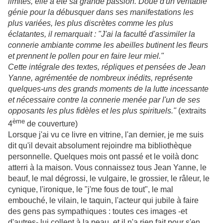
limites, elle a été sa grande passion. Doué d'un véritable
génie pour la débusquer dans ses manifestations les
plus variées, les plus discrètes comme les plus
éclatantes, il remarquait : "J'ai la faculté d'assimiler la
connerie ambiante comme les abeilles butinent les fleurs
et prennent le pollen pour en faire leur miel."
Cette intégrale des textes, répliques et pensées de Jean
Yanne, agrémentée de nombreux inédits, représente
quelques-uns des grands moments de la lutte incessante
et nécessaire contre la connerie menée par l'un de ses
opposants les plus fidèles et les plus spirituels."
(extraits
ème
4
de couverture)
Lorsque j'ai vu ce livre en vitrine, l'an dernier, je me suis
dit qu'il devait absolument rejoindre ma bibliothèque
personnelle. Quelques mois ont passé et le voilà donc
atterri à la maison. Vous connaissez tous Jean Yanne, le
beauf, le mal dégrossi, le vulgaire, le grossier, le râleur, le
cynique, l'ironique, le "j'me fous de tout", le mal
embouché, le vilain, le taquin, l'acteur qui jubile à faire
des gens pas sympathiques : toutes ces images -et
d'autres- lui collent à la peau, et il n'a rien fait pour s'en