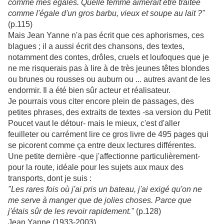
comme mes égales. Quelle femme aimerait être traitée
comme l'égale d'un gros barbu, vieux et soupe au lait ?"
(p.115)
Mais Jean Yanne n'a pas écrit que ces aphorismes, ces
blagues ; il a aussi écrit des chansons, des textes,
notamment des contes, drôles, cruels et loufoques que je
ne me risquerais pas à lire à de très jeunes têtes blondes
ou brunes ou rousses ou auburn ou ... autres avant de les
endormir. Il a été bien sûr acteur et réalisateur.
Je pourrais vous citer encore plein de passages, des
petites phrases, des extraits de textes -sa version du Petit
Poucet vaut le détour- mais le mieux, c'est d'aller
feuilleter ou carrément lire ce gros livre de 495 pages qui
se picorent comme ça entre deux lectures différentes.
Une petite dernière -que j'affectionne particulièrement-
pour la route, idéale pour les sujets aux maux des
transports, dont je suis :
"Les rares fois où j'ai pris un bateau, j'ai exigé qu'on ne
me serve à manger que de jolies choses. Parce que
j'étais sûr de les revoir rapidement."
(p.128)
Jean Yanne (1933-2003)