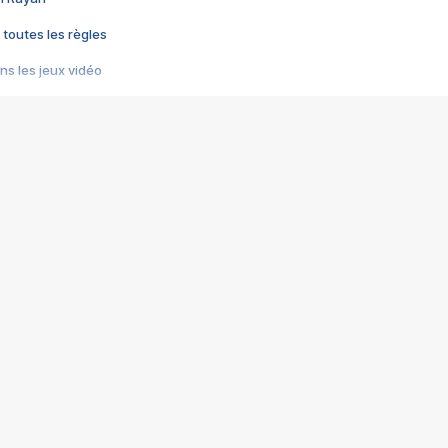
 toutes les règles
s les jeux vidéo
us choquant de Rockstar ? - Le scandale BULLY
e plus moche de Steam
du RÊVE tourne au CAUCHEMAR
pendant 8 heures
it… à tort
umiliés par un jeu vidéo
ire - Final Fantasy 8
ti un empire - Age of Empires
story DOFUS
tard, il crée l'un des pires jeux de tous les temps, MindsEye.