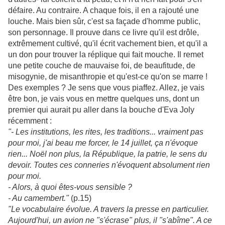
défaire. Au contraire. A chaque fois, il en a rajouté une
louche. Mais bien sûr, c'est sa façade d'homme public,
son personnage. Il prouve dans ce livre qu'il est drôle,
extrêmement cultivé, qu'il écrit vachement bien, et qu'il a
un don pour trouver la réplique qui fait mouche. Il remet
une petite couche de mauvaise foi, de beaufitude, de
misogynie, de misanthropie et qu'est-ce qu'on se marre !
Des exemples ? Je sens que vous piaffez. Allez, je vais
être bon, je vais vous en mettre quelques uns, dont un
premier qui aurait pu aller dans la bouche d'Eva Joly
récemment :
"- Les institutions, les rites, les traditions... vraiment pas
pour moi, j'ai beau me forcer, le 14 juillet, ça n'évoque
rien... Noël non plus, la République, la patrie, le sens du
devoir. Toutes ces conneries n'évoquent absolument rien
pour moi.
- Alors, à quoi êtes-vous sensible ?
- Au camembert."
(p.15)
"Le vocabulaire évolue. A travers la presse en particulier.
Aujourd'hui, un avion ne "s'écrase" plus, il "s'abîme". A ce