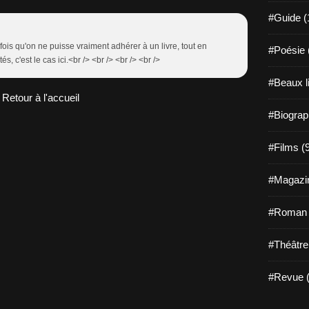
#Guide (
arfois qu'on ne puisse vraiment adhérer à un livre, tout en
#Poésie 
s, c'est le cas ici.<br /> <br /> <br /> <br />
#Beaux l
Retour à l'accueil
#Biograp
#Films (
#Magazin
#Roman g
#Théâtre
#Revue (