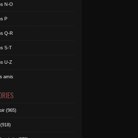
)s N-O
)s P
)s Q-R
)s S-T
)s U-Z
es amis
ORIES
oir (965)
(918)