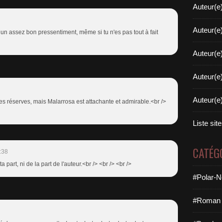
Auteur(e
Auteur(e
ai un assez bon pressentiment, même si tu n'es pas tout à fait
Auteur(e
Auteur(e
Auteur(e
ues réserves, mais Malarrosa est attachante et admirable.<br />
Liste sit
CATÉG
:38
 part, ni de la part de l'auteur.<br /> <br /> <br />
#Polar-N
#Roman 