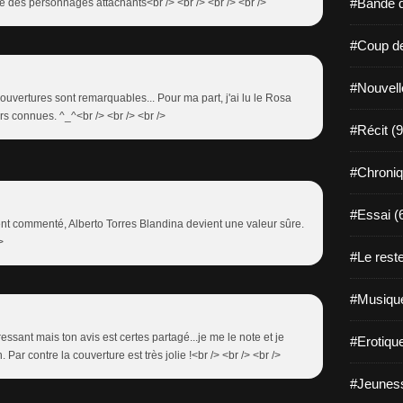
#Bande d
ré des personnages attachants<br /> <br /> <br /> <br />
#Coup de
#Nouvell
ouvertures sont remarquables... Pour ma part, j'ai lu le Rosa
s connues. ^_^<br /> <br /> <br />
#Récit (9
#Chroniq
#Essai (
ent commenté, Alberto Torres Blandina devient une valeur sûre.
>
#Le reste
#Musique
téressant mais ton avis est certes partagé...je me le note et je
#Erotiqu
. Par contre la couverture est très jolie !<br /> <br /> <br />
#Jeuness