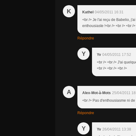
K
Kathel
04/05/2011 16:31
<br /> Je l'ai reçu de Babelio, j'
enthousiaste !<br /> <br /> <br />
Répondre
Y
Yv
04/05/2011 17:52
<br /> <br /> J'ai quelq
<br /> <br /> <br />
A
Alex-Mot-à-Mots
25/04/2011 18
<br /> Pas d'enthousiasme ni de ta
Répondre
Y
Yv
26/04/2011 13:38