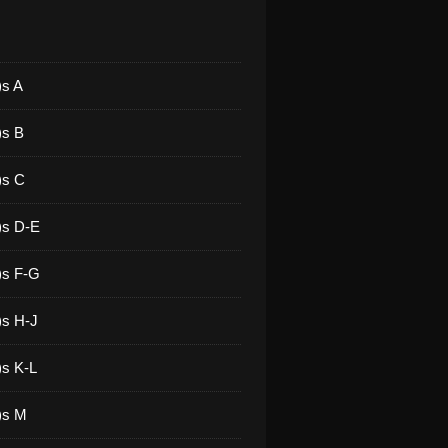
)s A
)s B
)s C
)s D-E
)s F-G
)s H-J
)s K-L
)s M