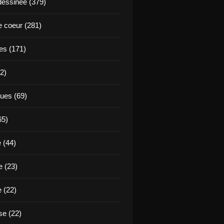
essinée (379)
 coeur (281)
es (171)
2)
ues (69)
65)
 (44)
 (23)
e (22)
e (22)