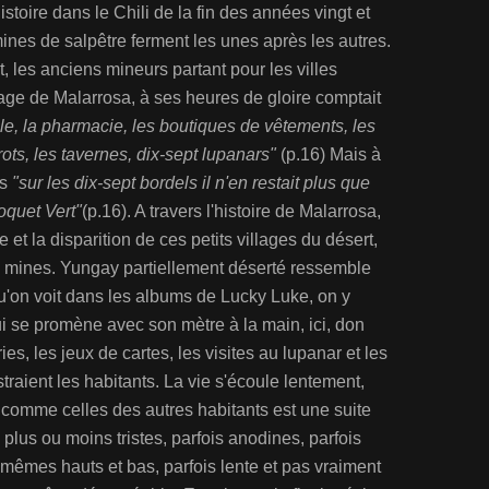
stoire dans le Chili de la fin des années vingt et
ines de salpêtre ferment les unes après les autres.
, les anciens mineurs partant pour les villes
llage de Malarrosa, à ses heures de gloire comptait
lle, la pharmacie, les boutiques de vêtements, les
trots, les tavernes, dix-sept lupanars"
(p.16) Mais à
ts
"sur les dix-sept bordels il n'en restait plus que
oquet Vert"
(p.16). A travers l'histoire de Malarrosa,
e et la disparition de ces petits villages du désert,
x mines. Yungay partiellement déserté ressemble
u'on voit dans les albums de Lucky Luke, on y
 se promène avec son mètre à la main, ici, don
es, les jeux de cartes, les visites au lupanar et les
raient les habitants. La vie s'écoule lentement,
 comme celles des autres habitants est une suite
plus ou moins tristes, parfois anodines, parfois
 mêmes hauts et bas, parfois lente et pas vraiment