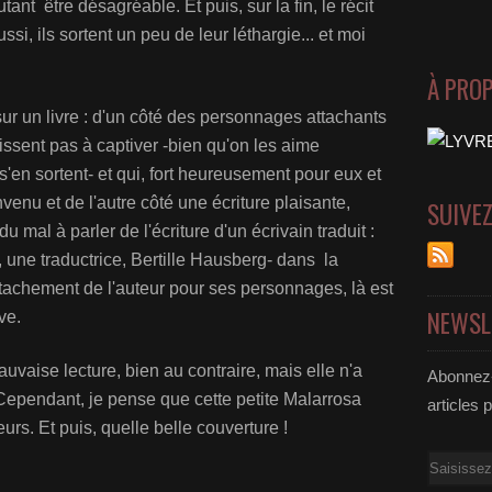
nt être désagréable. Et puis, sur la fin, le récit
si, ils sortent un peu de leur léthargie... et moi
À PRO
ur un livre : d'un côté des personnages attachants
issent pas à captiver -bien qu'on les aime
s'en sortent- et qui, fort heureusement pour eux et
venu et de l'autre côté une écriture plaisante,
SUIVE
du mal à parler de l'écriture d'un écrivain traduit :
ci, une traductrice, Bertille Hausberg- dans la
détachement de l'auteur pour ses personnages, là est
NEWSL
ve.
uvaise lecture, bien au contraire, mais elle n'a
Abonnez-
pendant, je pense que cette petite Malarrosa
articles 
urs. Et puis, quelle belle couverture !
Email