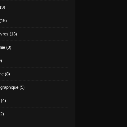
19)
(15)
ivres (13)
hie (9)
9)
e (8)
raphique (5)
 (4)
2)