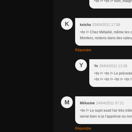
<br /> <br /> Non, malg
K
keisha
25/04/2011 17:08
<br /> Chez Métailié, même les c
Montero, restons dans des valeur
Répondre
Y
Yv
26/04/2011 13:38
<br /> <br /> Le préced
<br /> <br /> <br /> <br /
M
Mélusine
24/04/2011 07:21
<br /> Le sujet avait l'air très in
verrai bien si je l'apprécie ou non
Répondre