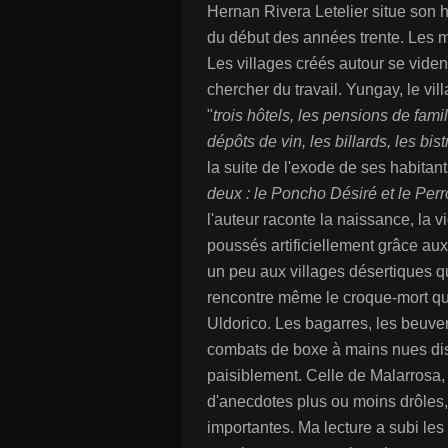
Hernan Rivera Letelier situe son hi
du début des années trente. Les m
Les villages créés autour se vident
chercher du travail. Yungay, le vi
"
trois hôtels, les pensions de fami
dépôts de vin, les billards, les bis
la suite de l'exode de ses habitan
deux : le Poncho Désiré et le Perr
l'auteur raconte la naissance, la vi
poussés artificiellement grâce au
un peu aux villages désertiques q
rencontre même le croque-mort qui
Uldorico. Les bagarres, les beuveri
combats de boxe à mains nues dist
paisiblement. Celle de Malarrosa,
d'anecdotes plus ou moins drôles, 
importantes. Ma lecture a subi les