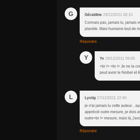
G
Géraldine
29/12/2011 00:15
Connais pas, jamais lu, jamais vu
planète. Mais humaine tout de mêm
Répondre
Y
Yv
29/12/2011 09:00
<br /> <br /> Je ne la
peut avoir le Noibel et ê
L
Lystig
27/12/2011 22:40
je n'ai jamais lu cette auteur... a
apprécié outre mesure, je dois av
outre<br /> mesure, mais là, j'avou
Répondre