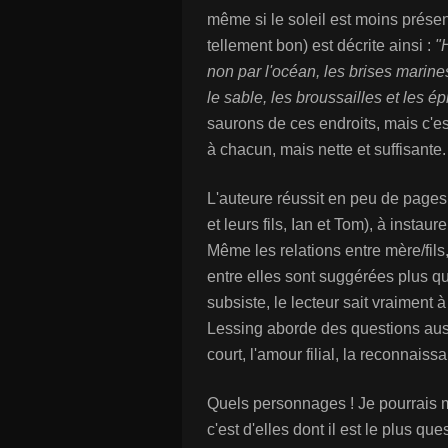
même si le soleil est moins présent
tellement bon) est décrite ainsi :
"
non par l'océan, les brises marine
le sable, les broussailles et les ép
saurons de ces endroits, mais c'e
à chacun, mais nette et suffisante.
L'auteure réussit en peu de pages
et leurs fils, Ian et Tom), à instau
Même les relations entre mère/fil
entre elles sont suggérées plus q
subsiste, le lecteur sait vraiment 
Lessing aborde des questions aussi 
court, l'amour filial, la reconnaiss
Quels personnages ! Je pourrais m
c'est d'elles dont il est le plus que