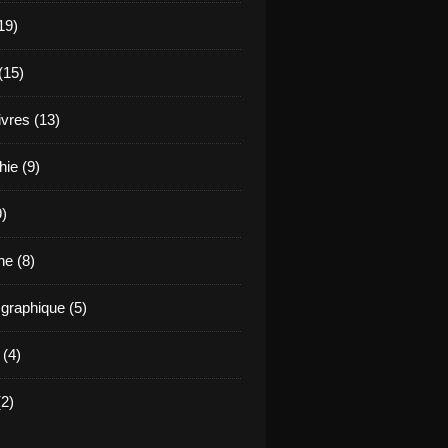
19)
(15)
ivres (13)
hie (9)
9)
e (8)
raphique (5)
 (4)
2)