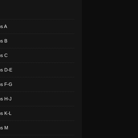
)s A
)s B
)s C
)s D-E
)s F-G
)s H-J
)s K-L
)s M