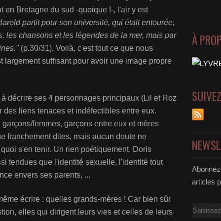
 en Bretagne du sud -quoique !-, l'air y est
Harold partit pour son université, qui était entourée,
s, les chansons et les légendes de la mer, mais par
À PRO
ines."
(p.30/31). Voilà, c'est tout ce que nous
st largement suffisant pour avoir une image propre
SUIVE
 à décrire ses 4 personnages principaux (Lil et Roz
rer des liens tenaces et indéfectibles entre eux.
s, garçons/femmes, garçons entre eux et mères
ue franchement dites, mais aucun doute ne
NEWSL
à quoi s'en tenir. Un rien poétiquement, Doris
tendues que l'identité sexuelle, l'identité tout
Abonnez-
ance envers ses parents, ...
articles 
ême écrire : quelles grands-mères ! Car bien sûr
Email
stion, elles qui dirigent leurs vies et celles de leurs