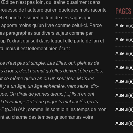
Œdipe n'est pas loin, qui traîne quasiment dans
PAGES
 prouesse de l'auteure qui en quelques mots raconte
el et point de superflu, loin de ces sagas qui
al apporte moins qu'un livre comme celui-ci. Parce
Auteur(e
des paragraphes sur divers sujets comme par
Auteur(e
l'extrait qui suit dans lequel elle parle de Ian et
, mais il est tellement bien écrit :
Auteur(e
 n'est pas si simple. Les filles, oui, pleines de
Auteur(e
 à tous, c'est normal qu'elles doivent être belles,
rait-ce même qu'un an ou un seul jour. Mais les
Auteur(e
 Il y a un âge, un âge éphémère, vers seize, dix-
que. On dirait de jeunes dieux.
[...]
Ils n'en ont
Auteur(e
 davantage l'effet de paquets mal ficelés qu'ils
Auteur(e
."
(p.34) (Ah, comme ils sont loin les temps de mon
ant au charme des tempes grisonnantes voire
Auteur(e