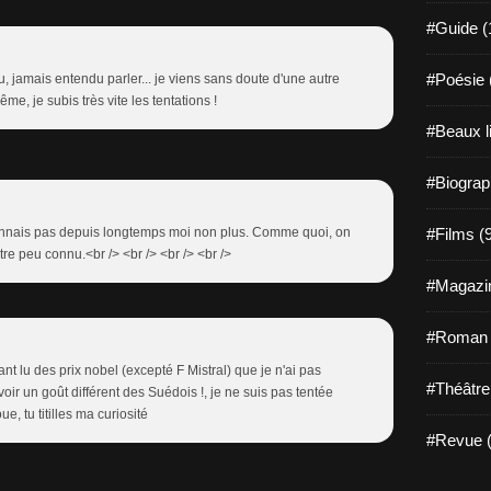
#Guide (
#Poésie 
, jamais entendu parler... je viens sans doute d'une autre
e, je subis très vite les tentations !
#Beaux l
#Biograp
#Films (
 connais pas depuis longtemps moi non plus. Comme quoi, on
tre peu connu.<br /> <br /> <br /> <br />
#Magazin
#Roman g
yant lu des prix nobel (excepté F Mistral) que je n'ai pas
#Théâtre
oir un goût différent des Suédois !, je ne suis pas tentée
e, tu titilles ma curiosité
#Revue (