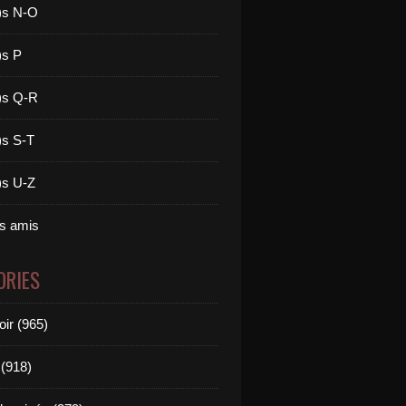
)s N-O
)s P
)s Q-R
)s S-T
)s U-Z
es amis
ORIES
oir (965)
(918)