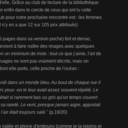
d'elle. Grâce au club de lecture de la bibliothèque
r enfin dans le cercle de ceux qui ont lu cette
lub pour notre prochaine rencontre est : les femmes
il n'y en a que 12 sur 105 prix attribués)
5 pages dans sa version poche) fort et dense,
rvient à faire naître des images avec quelques
 en un minimum de mots : tout ce que j'aime, l'art de
ysages ne sont pas vraiment décrits, mais on
dont elle parle, celle proche de l'océan :
randi dans un monde bleu. Au bout de chaque rue il
rs yeux -on le leur avait assez souvent répété. Le
 était si rarement bas ou gris qu'un temps couvert
sa rareté. Le vent, presque jamais aigre, apportait
'air était toujours salé."
(p.19/20)
ce iodée et pleine d'embruns (comme je la rejoins et