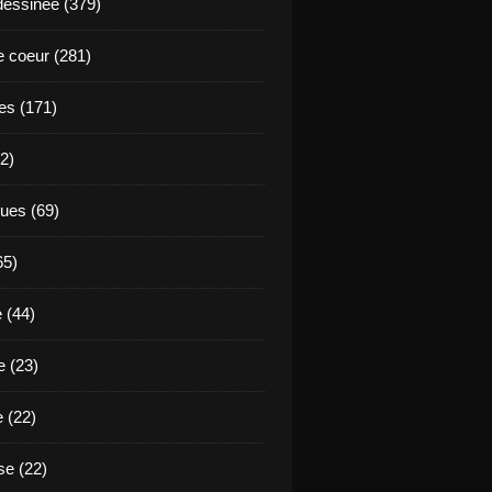
essinée (379)
 coeur (281)
es (171)
2)
ues (69)
65)
 (44)
 (23)
e (22)
e (22)