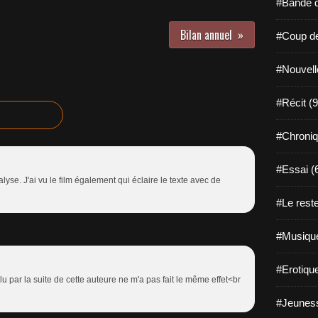
#Bande d
Bilan annuel
#Coup de
#Nouvell
#Récit (9
#Chroniq
#Essai (
se. J'ai vu le film également qui éclaire le texte avec de
#Le reste
#Musique
#Erotiqu
 lu par la suite de cette auteure ne m'a pas fait le même effet<br
#Jeuness