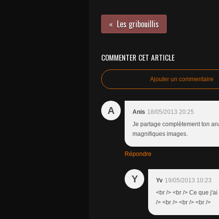
Les gribouillis
COMMENTER CET ARTICLE
Ajouter un commentaire
A
Anis
18/05/2013 20:25
Je partage complètement ton analy
magnifiques images.
Répondre
Y
Yv
19/05/2013 10:23
<br /> <br /> Ce que j'ai
/> <br /> <br /> <br />