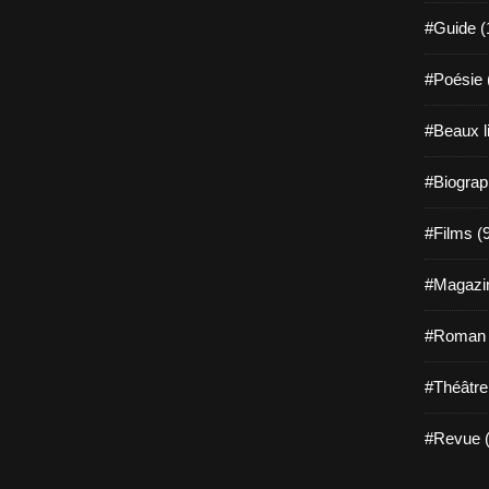
#Guide (
#Poésie 
#Beaux l
#Biograp
#Films (
#Magazin
#Roman g
#Théâtre
#Revue (