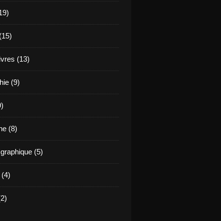
19)
(15)
ivres (13)
hie (9)
9)
e (8)
raphique (5)
 (4)
2)