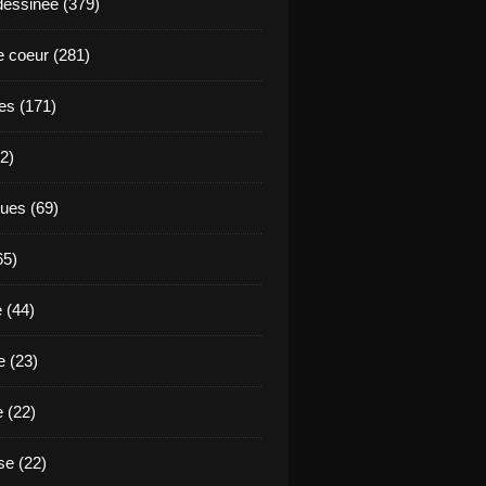
essinée (379)
 coeur (281)
es (171)
2)
ues (69)
65)
 (44)
 (23)
e (22)
e (22)