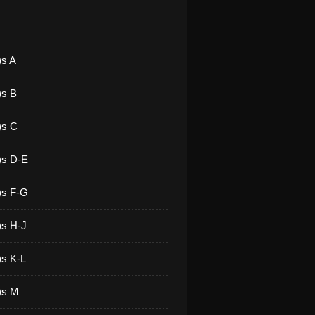
)s A
)s B
)s C
)s D-E
)s F-G
)s H-J
)s K-L
)s M