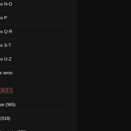
)s N-O
)s P
)s Q-R
)s S-T
)s U-Z
es amis
ORIES
oir (965)
(918)