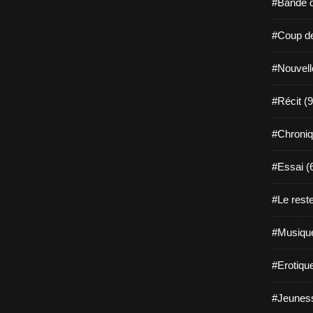
#Bande d
#Coup de
#Nouvell
#Récit (9
#Chroniq
#Essai (
#Le reste
#Musique
#Erotiqu
#Jeuness