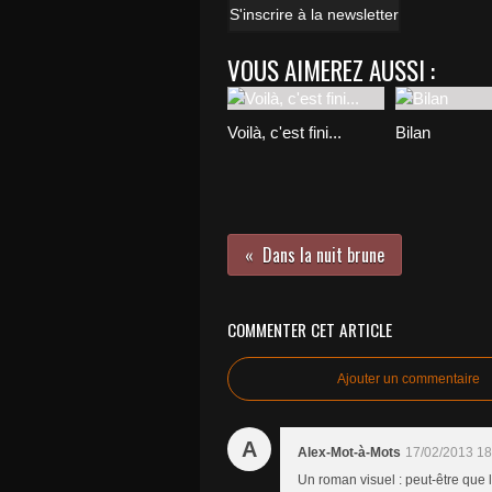
S'inscrire à la newsletter
VOUS AIMEREZ AUSSI :
Voilà, c'est fini...
Bilan
Dans la nuit brune
COMMENTER CET ARTICLE
Ajouter un commentaire
A
Alex-Mot-à-Mots
17/02/2013 18
Un roman visuel : peut-être que l