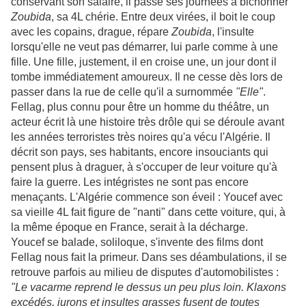
conservant son salaire, il passe ses journées à bichonner
Zoubida
, sa 4L chérie. Entre deux virées, il boit le coup
avec les copains, drague, répare
Zoubida
, l'insulte
lorsqu'elle ne veut pas démarrer, lui parle comme à une
fille. Une fille, justement, il en croise une, un jour dont il
tombe immédiatement amoureux. Il ne cesse dès lors de
passer dans la rue de celle qu'il a surnommée
"Elle"
.
Fellag, plus connu pour être un homme du théâtre, un
acteur écrit là une histoire très drôle qui se déroule avant
les années terroristes très noires qu'a vécu l'Algérie. Il
décrit son pays, ses habitants, encore insouciants qui
pensent plus à draguer, à s'occuper de leur voiture qu'à
faire la guerre. Les intégristes ne sont pas encore
menaçants. L'Algérie commence son éveil : Youcef avec
sa vieille 4L fait figure de "nanti" dans cette voiture, qui, à
la même époque en France, serait à la décharge.
Youcef se balade, soliloque, s'invente des films dont
Fellag nous fait la primeur. Dans ses déambulations, il se
retrouve parfois au milieu de disputes d'automobilistes :
"Le vacarme reprend le dessus un peu plus loin. Klaxons
excédés, jurons et insultes grasses fusent de toutes