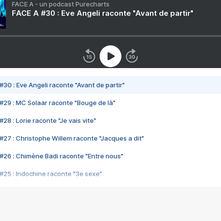
FACE A - un podcast Purecharts
FACE A #30 : Eve Angeli raconte "Avant de partir"
#30 : Eve Angeli raconte "Avant de partir"
#29 : MC Solaar raconte "Bouge de là"
28 : Lorie raconte "Je vais vite"
#27 : Christophe Willem raconte "Jacques a dit"
#26 : Chimène Badi raconte "Entre nous"
#25 : Indochine raconte "3e sexe"
#24 : Zaho raconte "C'est chelou"
#23 : Patrick Bruel raconte "Au café des délices"