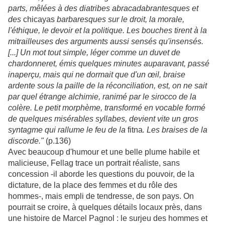
parts, mêlées à des diatribes abracadabrantesques et
des
chicayas
barbaresques sur le droit, la morale,
l'éthique, le devoir et la politique. Les bouches tirent à la
mitrailleuses des arguments aussi sensés qu'insensés.
[...]
Un mot tout simple, léger comme un duvet de
chardonneret, émis quelques minutes auparavant, passé
inaperçu, mais qui ne dormait que d'un œil, braise
ardente sous la paille de la réconciliation, est, on ne sait
par quel étrange alchimie, ranimé par le sirocco de la
colère. Le petit morphème, transformé en vocable formé
de quelques misérables syllabes, devient vite un gros
syntagme qui rallume le feu de la
fitna
. Les braises de la
discorde."
(p.136)
Avec beaucoup d'humour et une belle plume habile et
malicieuse, Fellag trace un portrait réaliste, sans
concession -il aborde les questions du pouvoir, de la
dictature, de la place des femmes et du rôle des
hommes-, mais empli de tendresse, de son pays. On
pourrait se croire, à quelques détails locaux près, dans
une histoire de Marcel Pagnol : le surjeu des hommes et