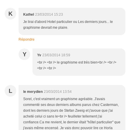
K
Kathel
23/03/2014 15:23
Je lirai d'abord Hotel particulier ou Les derniers jours... le
graphisme devrait me plaire.
Répondre
Y
Yv
23/03/2014 18:59
<br /> <br /> le graphisme est très bien<br /> <br />
<br /> <br />
L
le merydien
23/03/2014 13:54
Sorel, c'est vraiment un graphisme agréable. J'avais
commenté ses deux derniers albums parus chez Casterman,
dont les derniers jours de Stefan Zweig et j'avoue que j'ai
acheté celui ci sans le<br /> feuilleter tellement j'ai
confiance.Ca me revient, le dernier était "hôtel particulier" que
j'avais même encensé. Je vais donc pouvoir lire ce Horla