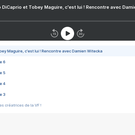
 DiCaprio et Tobey Maguire, c'est lui ! Rencontre avec Dam
bey Maguire, c'est lui ! Rencontre avec Damien Witecka
e 6
e 5
e 4
e 3
s créatrices de la VF !
e 2
e 1