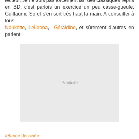
lecteur. Je ne suis pas forcément fan des classiques repris
en BD, c'est parfois un exercice un peu casse-gueule.
Guillaume Sorel s'en sort très haut la main. A conseiller à
tous.
Noukette
,
Leiloona
,
Géraldine
, et sûrement d'autres en
parlent
Publicité
#Bande dessinée