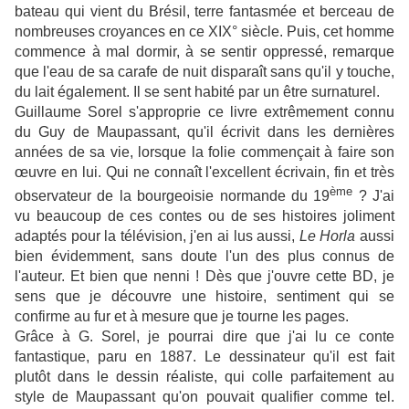
bateau qui vient du Brésil, terre fantasmée et berceau de
nombreuses croyances en ce XIX° siècle. Puis, cet homme
commence à mal dormir, à se sentir oppressé, remarque
que l'eau de sa carafe de nuit disparaît sans qu'il y touche,
du lait également. Il se sent habité par un être surnaturel.
Guillaume Sorel s'approprie ce livre extrêmement connu
du Guy de Maupassant, qu'il écrivit dans les dernières
années de sa vie, lorsque la folie commençait à faire son
œuvre en lui. Qui ne connaît l'excellent écrivain, fin et très
ème
observateur de la bourgeoisie normande du 19
? J'ai
vu beaucoup de ces contes ou de ses histoires joliment
adaptés pour la télévision, j'en ai lus aussi,
Le Horla
aussi
bien évidemment, sans doute l'un des plus connus de
l'auteur. Et bien que nenni ! Dès que j'ouvre cette BD, je
sens que je découvre une histoire, sentiment qui se
confirme au fur et à mesure que je tourne les pages.
Grâce à G. Sorel, je pourrai dire que j'ai lu ce conte
fantastique, paru en 1887. Le dessinateur qu'il est fait
plutôt dans le dessin réaliste, qui colle parfaitement au
style de Maupassant qu'on pouvait qualifier comme tel.