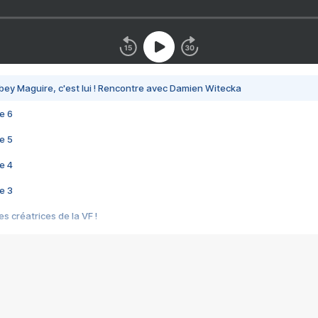
bey Maguire, c'est lui ! Rencontre avec Damien Witecka
e 6
e 5
e 4
e 3
s créatrices de la VF !
e 2
e 1
e Mektoub My Love arrive enfin ! Rencontre avec Shaïn Boumedine et Sal
i : après Toni en famille