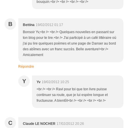
bouquin.<br /> <br /> <br /> <br />
B
Bettina
19/02/2012 01:17
Bonsoir Yv,<br /> <br /> Quelques nouvelles en passant sur
ton blog pour te lire.<br /> J'ai participé à un café littéraire où
j'ai pu lire quelques poèmes et une page de Danser au bord
des abîmes avec un franc succès. Belle aventure!<br />
Amicalement
Répondre
Y
Yv
19/02/2012 10:25
<br /> <br /> Ravi pour toi que ton livre puisse
continuer sa route, que je lui espére longue et
fructueuse. A bientôt<br /> <br /> <br /> <br />
C
Claude LE NOCHER
17/02/2012 20:26