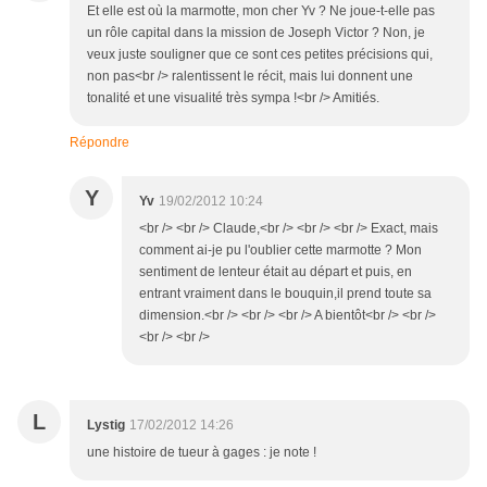
Et elle est où la marmotte, mon cher Yv ? Ne joue-t-elle pas
un rôle capital dans la mission de Joseph Victor ? Non, je
veux juste souligner que ce sont ces petites précisions qui,
non pas<br /> ralentissent le récit, mais lui donnent une
tonalité et une visualité très sympa !<br /> Amitiés.
Répondre
Y
Yv
19/02/2012 10:24
<br /> <br /> Claude,<br /> <br /> <br /> Exact, mais
comment ai-je pu l'oublier cette marmotte ? Mon
sentiment de lenteur était au départ et puis, en
entrant vraiment dans le bouquin,il prend toute sa
dimension.<br /> <br /> <br /> A bientôt<br /> <br />
<br /> <br />
L
Lystig
17/02/2012 14:26
une histoire de tueur à gages : je note !