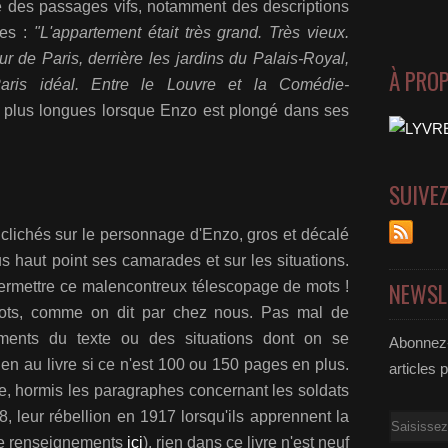
ne des passages vifs, notamment des descriptions
tes :
"L'appartement était très grand. Très vieux.
œur de Paris, derrière les jardins du Palais-Royal,
À PRO
aris idéal. Entre le Louvre et la Comédie-
 plus longues lorsque Enzo est plongé dans ses
SUIVE
es clichés sur le personnage d'Enzo, gros et décalé
s haut point ses camarades et sur les situations.
NEWSL
permettre ce malencontreux télescopage de mots !
bots, comme on dit par chez nous. Pas mal de
ements du texte ou des situations dont on se
Abonnez-
rien au livre si ce n'est 100 ou 150 pages en plus.
articles 
ue, hormis les paragraphes concernant les soldats
, leur rébellion en 1917 lorsqu'ils apprennent la
Email
de renseignements
ici
), rien dans ce livre n'est neuf