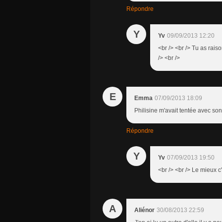
Répondre
Y
Yv
09/09/2013 12:20
<br /> <br /> Tu as rais
/> <br />
E
Emma
07/09/2013 18:09
Philisine m'avait tentée avec son
Répondre
Y
Yv
07/09/2013 19:50
<br /> <br /> Le mieux c'
A
Aliénor
30/08/2013 22:59