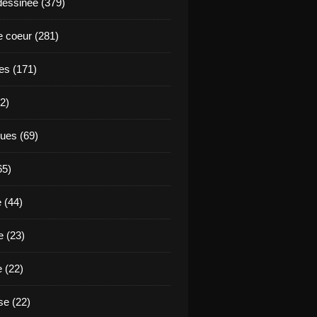
essinée (379)
 coeur (281)
es (171)
2)
ues (69)
65)
 (44)
 (23)
e (22)
e (22)