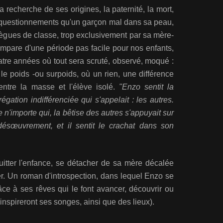
a recherche de ses origines, la paternité, la mort,
 les questionnements qu'un garçon mal dans sa peau,
lègues de classe, trop exclusivement par sa mère-
mpare d'une période pas facile pour nos enfants,
atre années où tout sera scruté, observé, moqué :
 le poids -ou surpoids, où un rien, une différence
entre la masse et l'élève isolé.
"Enzo sentit la
égation indifférenciée qui s'appelait : les autres.
 que n'importe qui, la bêtise des autres s'appuyait sur
r désœuvrement, et il sentit le crachat dans son
itter l'enfance, se détacher de sa mère décalée
r. Un roman d'introspection, dans lequel Enzo se
âce à ses rêves qui le font avancer, découvrir ou
 inspireront ses songes, ainsi que des lieux).