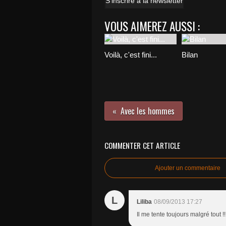
S'inscrire à la newsletter
VOUS AIMEREZ AUSSI :
Voilà, c'est fini...
Bilan
Avec les hommes
COMMENTER CET ARTICLE
Ajouter un commentaire
L
Liliba
08/09/2013 17:27
Il me tente toujours malgré tout !!