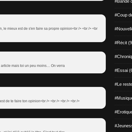
#Bande d
#Coup de
#Nouvell
on, le mieux est de s'en faire sa propre opinion<br /> <br /> <br
#Récit (9
#Chroniq
 article mais toi un peu moins.... On verra
#Essai (
#Le reste
#Musique
est de te faire ton opinion<br /> <br /> <br /> <br />
#Erotiqu
#Jeuness