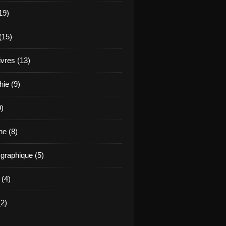
19)
(15)
ivres (13)
hie (9)
9)
e (8)
raphique (5)
 (4)
2)