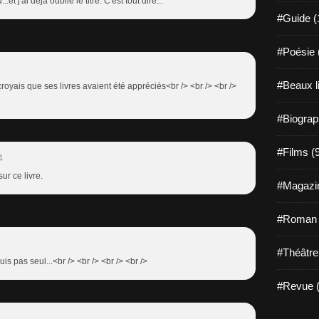
..et j'ai déjà oublié le titre. C'est tout dire...
#Guide (
#Poésie 
#Beaux l
 croyais que ses livres avaient été appréciés<br /> <br /> <br />
#Biograp
#Films (
4
ur ce livre.
#Magazin
#Roman g
#Théâtre
uis pas seul...<br /> <br /> <br /> <br />
#Revue (