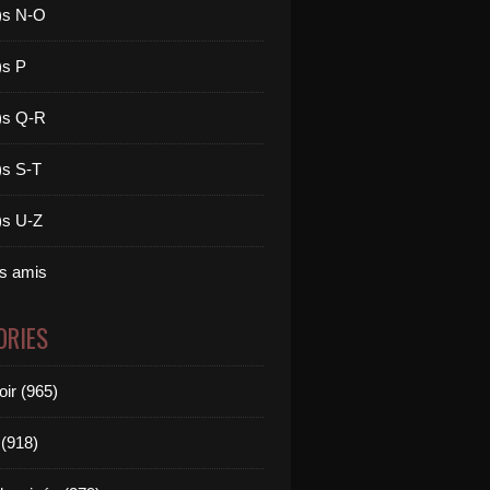
)s N-O
)s P
)s Q-R
)s S-T
)s U-Z
es amis
ORIES
oir (965)
(918)