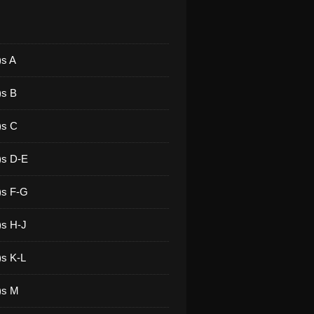
)s A
)s B
)s C
)s D-E
)s F-G
)s H-J
)s K-L
)s M