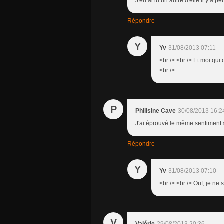
J'en ai lu un autre d'elle il y a peu.
Répondre
Y
Yv
31/08/2013 07:11
<br /> <br /> Et moi qui
<br />
P
Philisine Cave
30/08/2013 16:2
J'ai éprouvé le même sentiment s
Répondre
Y
Yv
31/08/2013 07:10
<br /> <br /> Ouf, je ne s
V