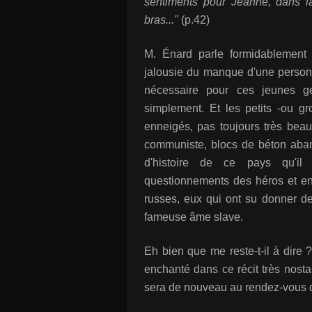
sentiments pour Jeanne, dans l
bras..."
(p.42)
M. Énard parle formidablement 
jalousie du manque d'une personn
nécessaire pour ces jeunes gen
simplement. Et les petits -ou g
enneigés, pas toujours très beau
communiste, blocs de béton aban
d'histoire de ce pays qu'il 
questionnements des héros et enf
russes, eux qui ont su donner de
fameuse âme slave.
Eh bien que me reste-t-il à dire 
enchanté dans ce récit très nosta
sera de nouveau au rendez-vous d