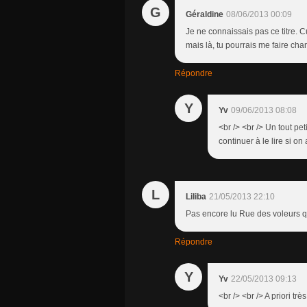
G
Géraldine
08/06/2013 00:09
Je ne connaissais pas ce titre. 
mais là, tu pourrais me faire cha
Répondre
Y
Yv
09/06/2013 08:08
<br /> <br /> Un tout pe
continuer à le lire si on
L
Liliba
21/05/2013 22:10
Pas encore lu Rue des voleurs qu
Répondre
Y
Yv
22/05/2013 09:13
<br /> <br /> A priori tr