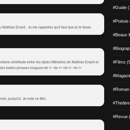
#Guide (
#Poésie 
 Mathias Enard... tu me rappelles qu'il faut que je le fasse.
#Beaux l
#Biograp
#Films (
certaine similitude entre les styles littéraires de Mathias Enard et
des belles phrases longues<br /> <br /> <br /> <br />
#Magazin
#Roman g
ie, jusqu'ici. Je note ce titre.
#Théâtre
#Revue (