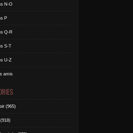
)s N-O
)s P
)s Q-R
)s S-T
)s U-Z
es amis
ORIES
oir (965)
(918)