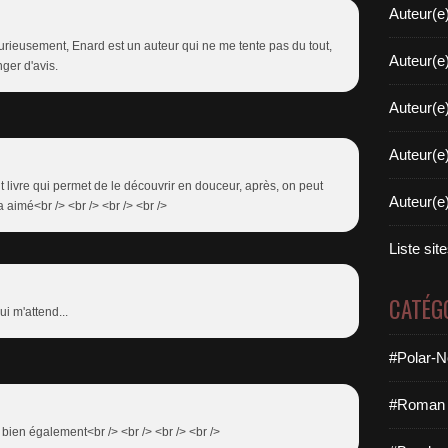
Auteur(e
Curieusement, Enard est un auteur qui ne me tente pas du tout,
Auteur(e
nger d'avis.
Auteur(e
Auteur(e
tit livre qui permet de le découvrir en douceur, après, on peut
Auteur(e
 a aimé<br /> <br /> <br /> <br />
Liste sit
CATÉG
i m'attend...
#Polar-N
#Roman 
ès bien également<br /> <br /> <br /> <br />