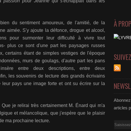
a passion pour Jeanne qui s'échappait dans tes
À PRO
bien du sentiment amoureux, de l'amitié, de la
e aimée. S'y ajoute la défonce, drogue et alcool,
s pour surmonter leur difficulté à vivre tout
ros- plus ce sont d'une part les paysages russes
x, certains étant de simples vestiges de l'époque
SUIVE
données, murs de goulags, d'autre part les pans
insère entre deux descriptions, entre deux
in, les souvenirs de lecture des grands écrivains
 leur pays une image forte et ont su écrire sur la
NEWSL
Abonnez-
? Que je relirai très certainement M. Énard qui m'a
articles 
lgique et mélancolique, que j'espère que le plaisir
e ma prochaine lecture.
Email