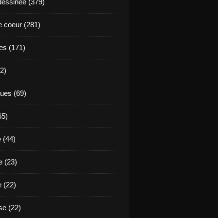
essinée (379)
 coeur (281)
es (171)
2)
ues (69)
65)
 (44)
 (23)
e (22)
e (22)