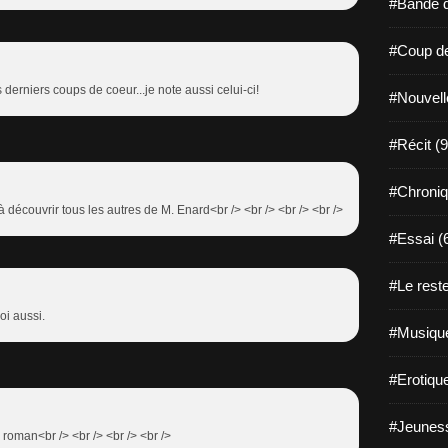
#Bande d
#Coup de
derniers coups de coeur...je note aussi celui-ci!
#Nouvell
#Récit (9
#Chroniq
 à découvrir tous les autres de M. Enard<br /> <br /> <br /> <br />
#Essai (
#Le reste
i aussi.
#Musique
#Erotiqu
#Jeuness
n roman<br /> <br /> <br /> <br />