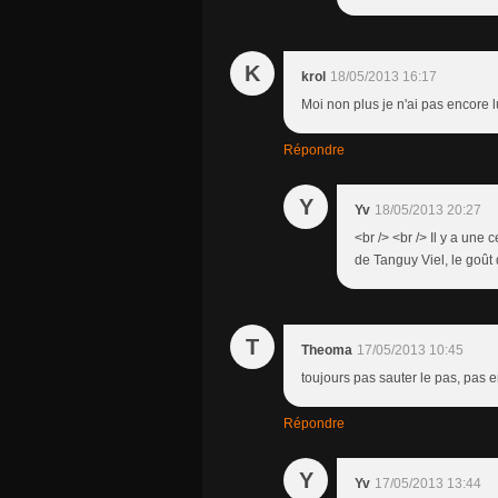
K
krol
18/05/2013 16:17
Moi non plus je n'ai pas encore lu
Répondre
Y
Yv
18/05/2013 20:27
<br /> <br /> Il y a une 
de Tanguy Viel, le goût 
T
Theoma
17/05/2013 10:45
toujours pas sauter le pas, pas env
Répondre
Y
Yv
17/05/2013 13:44