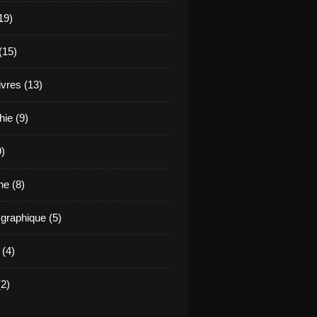
19)
(15)
ivres (13)
hie (9)
9)
e (8)
raphique (5)
 (4)
2)