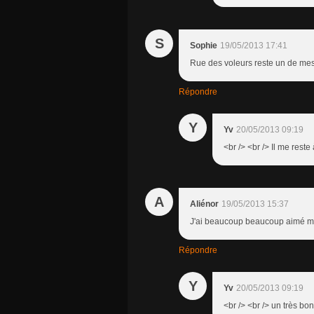
S
Sophie
19/05/2013 17:41
Rue des voleurs reste un de mes 
Répondre
Y
Yv
20/05/2013 09:19
<br /> <br /> Il me reste
A
Aliénor
19/05/2013 15:37
J'ai beaucoup beaucoup aimé mo
Répondre
Y
Yv
20/05/2013 09:19
<br /> <br /> un très bo