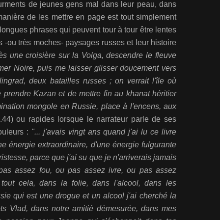
 tourments de jeunes gens mal dans leur peau, dans
a manière de les mettre en page est tout simplement
 longues phrases qui peuvent tour à tour être lentes
s -ou très moches- paysages russes et leur histoire
ès une croisière sur la Volga, descendre le fleuve
mer Noire, puis me laisser glisser doucement vers
ingrad, deux batailles russes ; on verrait l'île où
de prendre Kazan et de mettre fin au khanat héritier
mination mongole en Russie, place à l'encens, aux
.44) ou rapides lorsque le narrateur parle de ses
ouleurs :
"... j'avais vingt ans quand j'ai lu ce livre
'une énergie extraordinaire, d'une énergie fulgurante
istesse, parce que j'ai su que je n'arriverais jamais
 pas assez fou, ou pas assez ivre, ou pas assez
tout cela, dans la folie, dans l'alcool, dans les
sie qui est une drogue et un alcool j'ai cherché la
ts Vlad, dans notre amitié démesurée, dans mes