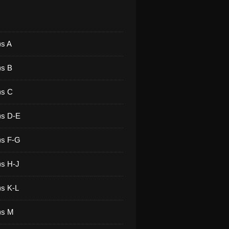
)s A
)s B
)s C
)s D-E
)s F-G
)s H-J
)s K-L
)s M