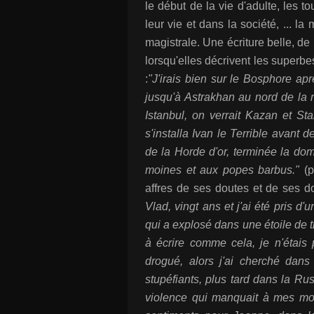
le début de la vie d'adulte, les
leur vie et dans la société, ... l
magistrale. Une écriture belle, de
lorsqu'elles décrivent les superbe
:
"J'irais bien sur le Bosphore apr
jusqu'à Astrakhan au nord de la 
Istanbul, on verrait Kazan et Stal
s'installa Ivan le Terrible avant 
de la Horde d'or, terminée la do
moines et aux popes barbus."
(p
affres de ses doutes et de ses d
Vlad, vingt ans et j'ai été pris d
qui a explosé dans une étoile de tr
à écrire comme cela, je n'étais
drogué, alors j'ai cherché dans 
stupéfiants, plus tard dans la Rus
violence qui manquait à mes mo