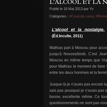
L'ALCOOL ET LA 
Publié le
16 Mai 2013
par Yv
Catégories :
#Coup de coeur
,
#Roma
L'alcool et la nostalgie
,
(Éd.Inculte, 2011)
Mathias part à Moscou pour accom
jusqu'à Novossibirsk. C'est Jea
Moscou en même temps que Vladi
pour Mathias le moment de faire l
entre les deux hommes et la fem
Jusque là je n'avais pas encore lu
sais pas pourquoi je n'avais pas o
bonne, excellente même. Ce tout 
questionnements ne sont pas nouvea