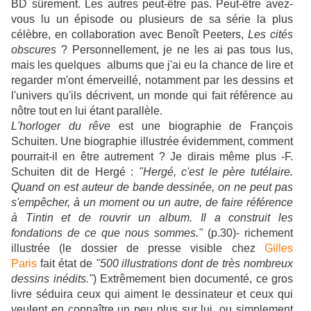
BD sûrement. Les autres peut-être pas. Peut-être avez-
vous lu un épisode ou plusieurs de sa série la plus
célèbre, en collaboration avec Benoît Peeters,
Les cités
obscures
? Personnellement, je ne les ai pas tous lus,
mais les quelques albums que j'ai eu la chance de lire et
regarder m'ont émerveillé, notamment par les dessins et
l'univers qu'ils décrivent, un monde qui fait référence au
nôtre tout en lui étant parallèle.
L'horloger du rêve
est une biographie de François
Schuiten. Une biographie illustrée évidemment, comment
pourrait-il en être autrement ? Je dirais même plus -F.
Schuiten dit de Hergé :
"Hergé, c'est le père tutélaire.
Quand on est auteur de bande dessinée, on ne peut pas
s'empêcher, à un moment ou un autre, de faire référence
à Tintin et de rouvrir un album. Il a construit les
fondations de ce que nous sommes."
(p.30)- richement
illustrée (le dossier de presse visible chez
Gilles
Paris
fait état de
"500 illustrations dont de très nombreux
dessins inédits."
) Extrêmement bien documenté, ce gros
livre séduira ceux qui aiment le dessinateur et ceux qui
veulent en connaître un peu plus sur lui, ou simplement