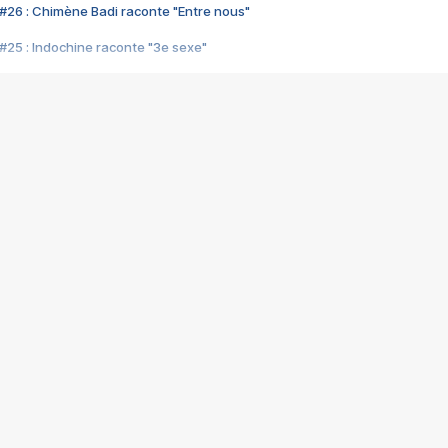
#26 : Chimène Badi raconte "Entre nous"
#25 : Indochine raconte "3e sexe"
#24 : Zaho raconte "C'est chelou"
#23 : Patrick Bruel raconte "Au café des délices"
#22 : Kyo raconte "Le chemin"
#21 : Nolwenn Leroy raconte "Cassé"
#20 : Patrick Hernandez raconte "Born to be alive"
#19 : Lorie raconte "Près de moi"
#18 : Michael Jones raconte "A nos actes manqués" (avec Jean-Jacque
#17 : Khaled raconte "Aïcha"
#16 : Corneille raconte "Parce qu'on vient de loin"
#15 : Indochine raconte "L'aventurier"
14 : Lorie raconte "Sur un air latino"