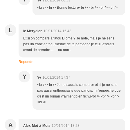
Yv
19/01/2014 08:53
<br /> <br /> Bonne lecture<br /> <br /> <br /> <br />
L
le Merydien
10/01/2014 15:43
Et si on compare à fatou Diome ? Je note, mais je ne sens
pas un franc enthousiasme de ta part donc je feuilletterais
avant de prendre........ ou non..
Répondre
Y
Yv
10/01/2014 17:37
<br /> <br /> Je ne saurais comparer et si je ne suis
pas aussi enthousiaste que parfois, il n'empêche que
c'est un roman vraiment bien fichu<br /> <br /> <br />
<br />
A
Alex-Mot-à-Mots
10/01/2014 13:23