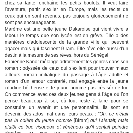
chez sa tante, enchaîne les petits boulots. Il veut faire
l'aventure, partir, s'exiler en Europe, mais les récits de
ceux qui en sont revenus, pas toujours glorieusement ne
sont pas encourageants.
Marème est une belle jeune Dakaroise qui vient vivre à
Mbour le temps que son lycée est en grève. Elle a des
manières d'adolescente de la grande ville qui peuvent
agacer mais qui fascinent Biram. Elle rêve elle aussi d'un
destin à la mesure de ses rêves, hors du Sénégal.
Fabienne Kanor mélange adroitement les genres dans son
roman : odyssée de ceux qui s'exilent pour trouver mieux
ailleurs, roman initiatique du passage à l'âge adulte et
roman d'un amour contrarié, mal engagé entre la jeune
citadine bêcheuse et le jeune homme pas très sûr de lui.
On commence avec ces deux jeunes gens à l'âge où l'on
pense beaucoup à soi, où tout reste à faire pour se
construire un avenir et une personnalité. Ils sont en
devenir, des ados mal dans leurs peaux :
"Oh, ce n'était
pas la colère du jeune homme
[Biram]
qui l'alertait, mais
plutôt ce truc visqueux et vénéneux qu'il sentait poindre