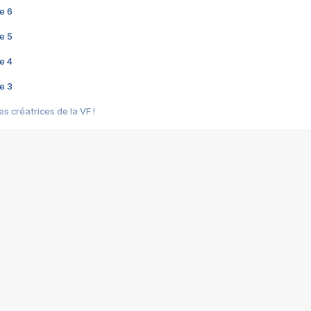
e 6
e 5
e 4
e 3
s créatrices de la VF !
e 2
e 1
e Mektoub My Love arrive enfin ! Rencontre avec Shaïn Boumedine et Sal
i : après Toni en famille
elle réalise le bouleversant Dites lui que je l'aime
ais ! Rencontre autour de Vie privée de Rebecca Zlotowski
 de Marguerite, Grave... Rencontre avec Ella Rumpf