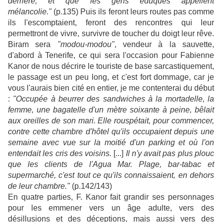
derrière, et que les gens éduqués appellent
mélancolie."
(p.135) Puis ils feront leurs routes pas comme
ils l'escomptaient, feront des rencontres qui leur
permettront de vivre, survivre de toucher du doigt leur rêve.
Biram sera
"modou-modou"
, vendeur à la sauvette,
d'abord à Tenerife, ce qui sera l'occasion pour Fabienne
Kanor de nous décrire le touriste de base sarcastiquement,
le passage est un peu long, et c'est fort dommage, car je
vous l'aurais bien cité en entier, je me contenterai du début
:
"Occupée à beurrer des sandwiches à la mortadelle, la
femme, une bagatelle d'un mètre soixante à peine, bêlait
aux oreilles de son mari. Elle rouspétait, pour commencer,
contre cette chambre d'hôtel qu'ils occupaient depuis une
semaine avec vue sur la moitié d'un parking et où l'on
entendait les cris des voisins.
[...]
Il n'y avait pas plus plouc
que les clients de l'Agua Mar. Plage, bar-tabac et
supermarché, c'est tout ce qu'ils connaissaient, en dehors
de leur chambre."
(p.142/143)
En quatre parties, F. Kanor fait grandir ses personnages
pour les emmener vers un âge adulte, vers des
désillusions et des déceptions, mais aussi vers des