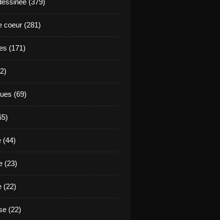
essinée (379)
 coeur (281)
es (171)
2)
ues (69)
65)
 (44)
 (23)
e (22)
e (22)