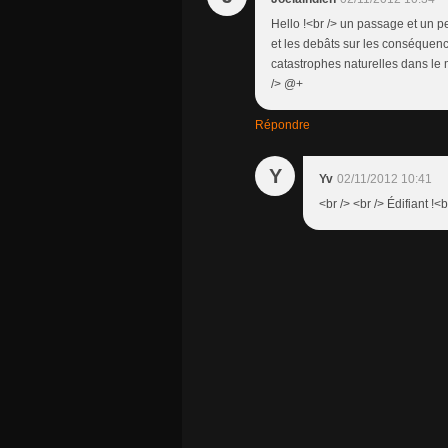
Hello !<br /> un passage et un pe
et les debâts sur les conséquence
catastrophes naturelles dans le m
/> @+
Répondre
Y
Yv
02/11/2012 10:41
<br /> <br /> Édifiant !<b