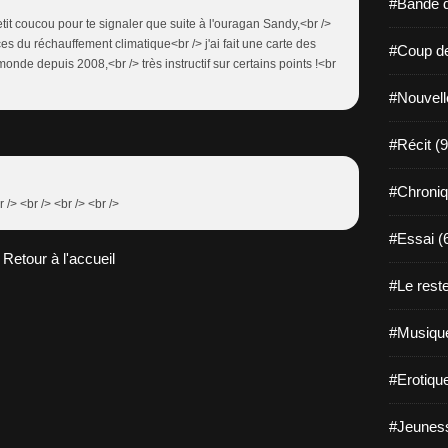
#Bande d
tit coucou pour te signaler que suite à l'ouragan Sandy,<br />
s du réchauffement climatique<br /> j'ai fait une carte des
#Coup de
onde depuis 2008,<br /> très instructif sur certains points !<br
#Nouvell
#Récit (9
#Chroniq
r /> <br /> <br /> <br />
#Essai (
Retour à l'accueil
#Le reste
#Musique
#Erotiqu
#Jeuness