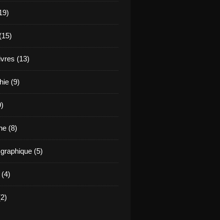
19)
(15)
ivres (13)
hie (9)
9)
e (8)
raphique (5)
 (4)
2)