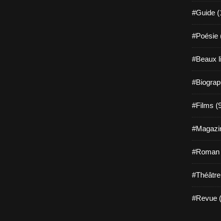
#Guide (
#Poésie 
#Beaux l
#Biograp
#Films (
#Magazin
#Roman g
#Théâtre
#Revue (