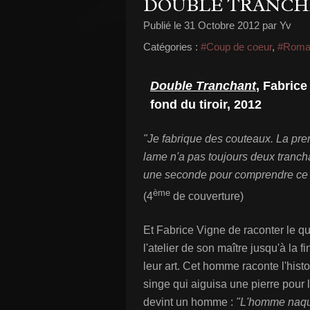
DOUBLE TRANC
Publié le
31 Octobre 2012
par Yv
Catégories :
#Coup de coeur
,
#Roma
Double Tranchant
, Fabrice
fond du tiroir, 2012
"Je fabrique des couteaux. La pr
lame n'a pas toujours deux tranchan
une seconde pour comprendre ce qu'i
ème
(4
de couverture)
Et Fabrice Vigne de raconter le qu
l'atelier de son maître jusqu'à la f
leur art. Cet homme raconte l'his
singe qui aiguisa une pierre pour 
devint un homme :
"L'homme naqu