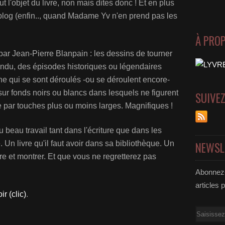
t l'objet du livre, non mais dites donc ! Et en plus
log (enfin.., quand Madame Yv n'en prend pas les
À PRO
é par Jean-Pierre Blanpain : les dessins de tourner
endu, des épisodes historiques ou légendaires
ne qui se sont déroulés -ou se déroulent encore-
r fonds noirs ou blancs dans lesquels ne figurent
SUIVE
 par touches plus ou moins larges. Magnifiques !
 beau travail tant dans l'écriture que dans les
NEWSL
Un livre qu'il faut avoir dans sa bibliothèque. Un
lire et montrer. Et que vous ne regretterez pas
Abonnez-
articles 
ir (clic)
.
Email