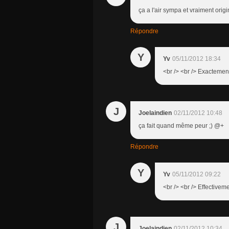
ça a l'air sympa et vraiment origin
Répondre
Y
Yv
05/11/2012 18:34
<br /> <br /> Exactement
J
Joelaindien
02/11/2012 10:48
ça fait quand même peur ;) @+
Répondre
Y
Yv
05/11/2012 09:22
<br /> <br /> Effectiveme
J
Joelaindien
02/11/2012 10:34