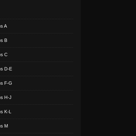
)s A
)s B
)s C
)s D-E
)s F-G
)s H-J
)s K-L
)s M