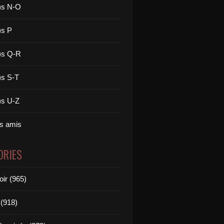
)s N-O
)s P
)s Q-R
)s S-T
)s U-Z
es amis
ORIES
oir (965)
(918)