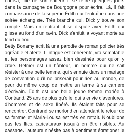
Louisa, fille de son éditeur. Il se retire quelques jours
dans la campagne de Bourgogne pour écrire. Là, il fait
connaissance de la superbe Édith qui l'entraîne dans une
soirée échangiste. Très branché cul, Dick y trouve son
compte. Mais en rentrant, il se dispute avec Édith qui
glisse au fond d'un ravin. Dick s'enfuit la voyant morte au
fond du trou.
Betty Bonamy écrit là une parodie de roman policier très
agréable et alerte. L'intrigue est cohérente, vraisemblable
et les personnages assez bien dessinés pour qu'on y
croie. Helmer est un hâbleur, un homme qui ne sait
résister à une belle femme, qui s'ennuie dans un mariage
de convention qu'il ne briserait pour rien au monde, de
peur du même coup de mettre un terme à sa carrière
d'écrivain. Édith est une belle jeune femme mariée à
Gontrand, 25 ans de plus qu'elle, qui a envie d'aventures,
d'hommes et de sexe libéré. Ils étaient faits pour se
rencontrer. Gontrand se morfond en attendant le retour de
sa femme et Maria-Louisa est très en retrait. N'oublions
pas les flics, caricaturaux jusqu'à en être risibles. Au
passage, l'auteure n'hésite pas à gentiment égratigner le