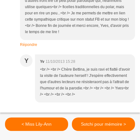
d'autres iront lire ce petit polar parodique qui, néanmoins
utilise quelques<br /> ficelles traditionnelles du polar, mais
pour en rire un peu...<br /> Je me permets de mettre en lien
cette sympathique critique sur mon statut FB et sur mon blog !
<br /> Bonne fin de journée et merci encore, Yves, d'avoir pris
le temps de me lire !
Répondre
Y
Yv
11/10/2013 15:28
<br /> <br /> Chère Bettina, je suis ravi et flatté d'avoir
la visite de l'auteure herself ! J'espère effectivement
que d'autres lecteurs ne résisteraont pas à l'attrait de
l'humour et de la parodie.<br /> <br /> <br /> Yves<br
/> <br /> <br /> <br />
< Miss Lily-Ann
Sotchi pour mémoire >