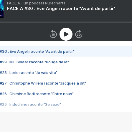
FACE A - un podcast Purecharts
FACE A #30 : Eve Angeli raconte "Avant de partir"
#30 : Eve Angeli raconte "Avant de partir"
#29 : MC Solaar raconte "Bouge de là"
28 : Lorie raconte "Je vais vite"
#27 : Christophe Willem raconte "Jacques a dit"
#26 : Chimène Badi raconte "Entre nous"
#25 : Indochine raconte "3e sexe"
#24 : Zaho raconte "C'est chelou"
#23 : Patrick Bruel raconte "Au café des délices"