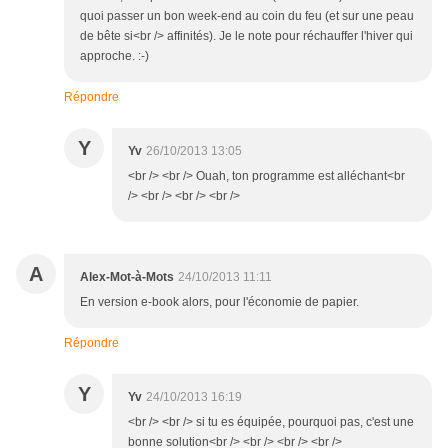
quoi passer un bon week-end au coin du feu (et sur une peau
de bête si<br /> affinités). Je le note pour réchauffer l'hiver qui
approche. :-)
Répondre
Y
Yv
26/10/2013 13:05
<br /> <br /> Ouah, ton programme est alléchant<br
/> <br /> <br /> <br />
A
Alex-Mot-à-Mots
24/10/2013 11:11
En version e-book alors, pour l'économie de papier.
Répondre
Y
Yv
24/10/2013 16:19
<br /> <br /> si tu es équipée, pourquoi pas, c'est une
bonne solution<br /> <br /> <br /> <br />