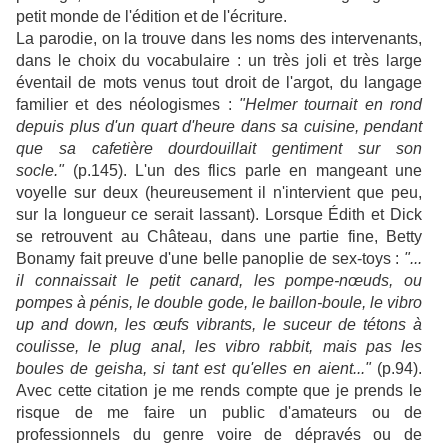
petit monde de l'édition et de l'écriture.
La parodie, on la trouve dans les noms des intervenants,
dans le choix du vocabulaire : un très joli et très large
éventail de mots venus tout droit de l'argot, du langage
familier et des néologismes :
"Helmer tournait en rond
depuis plus d'un quart d'heure dans sa cuisine, pendant
que sa cafetière dourdouillait gentiment sur son
socle."
(p.145). L'un des flics parle en mangeant une
voyelle sur deux (heureusement il n'intervient que peu,
sur la longueur ce serait lassant). Lorsque Édith et Dick
se retrouvent au Château, dans une partie fine, Betty
Bonamy fait preuve d'une belle panoplie de sex-toys :
"...
il connaissait le petit canard, les pompe-nœuds, ou
pompes à pénis, le double gode, le baillon-boule, le vibro
up and down, les œufs vibrants, le suceur de tétons à
coulisse, le plug anal, les vibro rabbit, mais pas les
boules de geisha, si tant est qu'elles en aient..."
(p.94).
Avec cette citation je me rends compte que je prends le
risque de me faire un public d'amateurs ou de
professionnels du genre voire de dépravés ou de