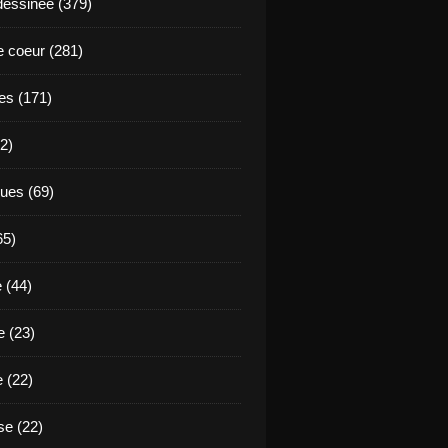
essinée (379)
 coeur (281)
es (171)
2)
ues (69)
65)
 (44)
 (23)
e (22)
e (22)