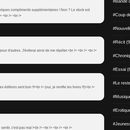
#Bande d
uelques compliments supplémentaires ! Non ? Le stock est
#Coup de
> <br /> <br />
#Nouvell
#Récit (9
pour d'autres. J'éviterai ainsi de me répéter.<br /> <br /> <br />
#Chroniq
#Essai (
#Le reste
s éditions sent bon !!!<br /> (oui, je renifle les livres !!!)<br />
#Musique
#Erotiqu
#Jeuness
sentir, c'est pas mal !<br /> <br /> <br /> <br />