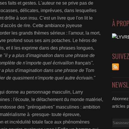
ses faits et gestes. L'auteur ne se prive pas de
ocasses, délicates, imprévues, dans lesquelles
t drôle à son insu. C'est un livre que l'on lit le
À PRO
 d'accès de rire. Cette ambiance joyeuse
er les grands thèmes sérieux : l'amour, la mort,
livre profond sous ses airs potaches. Le héros de
is, et il les exprime dans des phrases longues,
SUIVE
me
"il y a plus d'imagination dans une phrase de
plète de n'importe quel écrivaillon français".
l y a plus d'imagination dans une phrase de Tom
r de quasiment n'importe quel autre écrivain."
NEWSL
i qui donne au personnage masculin, Larry
Abonnez-
nines : l'écoute, le détachement du monde matériel,
articles 
endosse des "prérogatives" masculines : ambition
matérialisme à -presque- toute épreuve,
Email
on et incrédulité totale face aux phénomènes