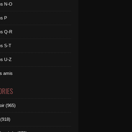
)s N-O
)s P
)s Q-R
)s S-T
)s U-Z
es amis
ORIES
oir (965)
(918)