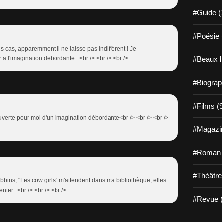
#Guide (
#Poésie 
ous cas, apparemment il ne laisse pas indifférent ! Je
#Beaux l
 à l'imagination débordante...<br /> <br /> <br />
#Biograp
#Films (
ouverte pour moi d'un imagination débordante<br /> <br /> <br />
#Magazin
#Roman g
#Théâtre
bins, "Les cow girls" m'attendent dans ma bibliothèque, elles
ter...<br /> <br /> <br />
#Revue (