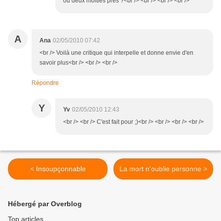
ou deux moitiés près ?<br /> <br /> <br /> <br />
A
Ana
02/05/2010 07:42
<br /> Voilà une critique qui interpelle et donne envie d'en
savoir plus<br /> <br /> <br />
Répondre
Y
Yv
02/05/2010 12:43
<br /> <br /> C'est fait pour ;)<br /> <br /> <br /> <br />
< Insoupçonnable
La mort n'oublie personne >
Hébergé par Overblog
Top articles