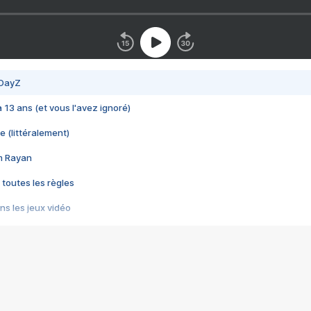
 DayZ
 a 13 ans (et vous l'avez ignoré)
e (littéralement)
im Rayan
 toutes les règles
s les jeux vidéo
us choquant de Rockstar ? - Le scandale BULLY
e plus moche de Steam
du RÊVE tourne au CAUCHEMAR
pendant 8 heures