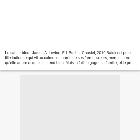
Le cahier bleu , James A. Levine, Ed. Buchet-Chastel, 2010 Batuk est petite
fille indienne qui vit au calme, entourée de ses frères, sœurs, mère et père
qu'elle adore et qui le lui rend bien. Mais la faillite gagne la famille, et le père
de Batuk la vend...