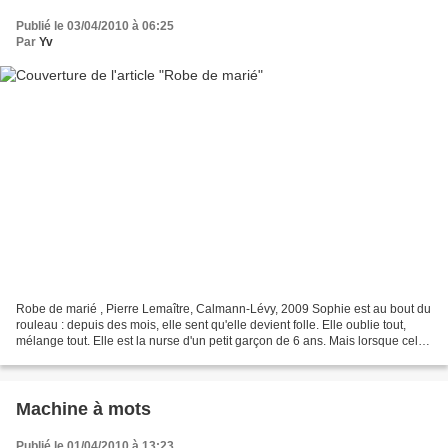
Publié le 03/04/2010 à 06:25
Par
Yv
Robe de marié , Pierre Lemaître, Calmann-Lévy, 2009 Sophie est au bout du
rouleau : depuis des mois, elle sent qu'elle devient folle. Elle oublie tout,
mélange tout. Elle est la nurse d'un petit garçon de 6 ans. Mais lorsque celui-
ci est assassiné, alors...
Machine à mots
Publié le 01/04/2010 à 13:23