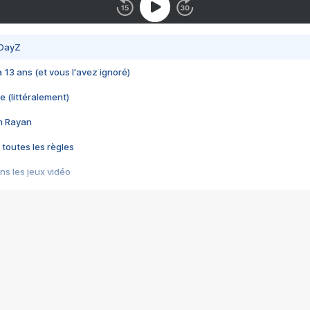
 DayZ
 a 13 ans (et vous l'avez ignoré)
e (littéralement)
im Rayan
 toutes les règles
s les jeux vidéo
us choquant de Rockstar ? - Le scandale BULLY
e plus moche de Steam
du RÊVE tourne au CAUCHEMAR
pendant 8 heures
it… à tort