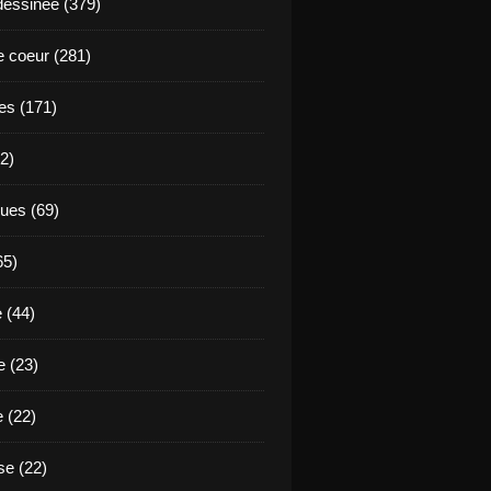
essinée (379)
 coeur (281)
es (171)
2)
ues (69)
65)
 (44)
 (23)
e (22)
e (22)