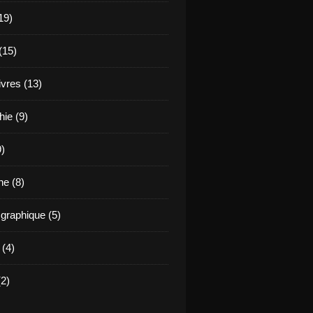
19)
(15)
ivres (13)
hie (9)
9)
e (8)
raphique (5)
 (4)
2)