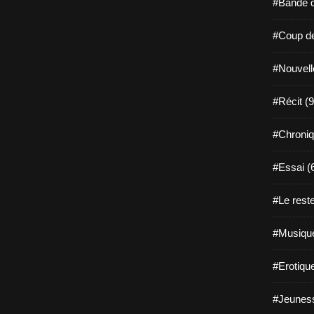
#Bande d
#Coup de
#Nouvell
#Récit (9
#Chroniq
#Essai (
#Le reste
#Musique
#Erotiqu
#Jeuness