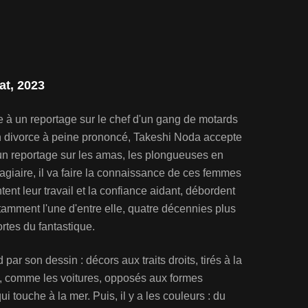
at, 2023
te à un reportage sur le chef d'un gang de motards
un divorce à peine prononcé, Takeshi Noda accepte
re un reportage sur les amas, les plongueuses en
giaire, il va faire la connaissance de ces femmes
content leur travail et la confiance aidant, débordent
tamment l'une d'entre elle, quatre décennies plus
rtes du fantastique.
ar son dessin : décors aux traits droits, tirés à la
s, comme les voitures, opposés aux formes
i touche à la mer. Puis, il y a les couleurs : du