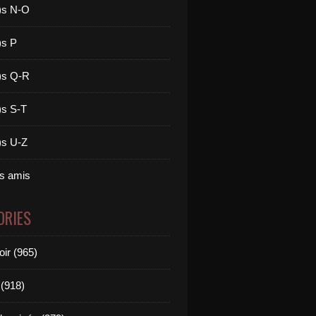
)s N-O
)s P
)s Q-R
)s S-T
)s U-Z
es amis
ORIES
oir (965)
(918)