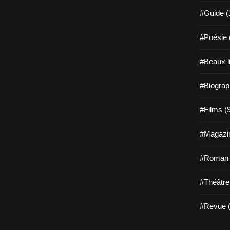
#Guide (
#Poésie 
#Beaux l
#Biograp
#Films (
#Magazin
#Roman g
#Théâtre
#Revue (