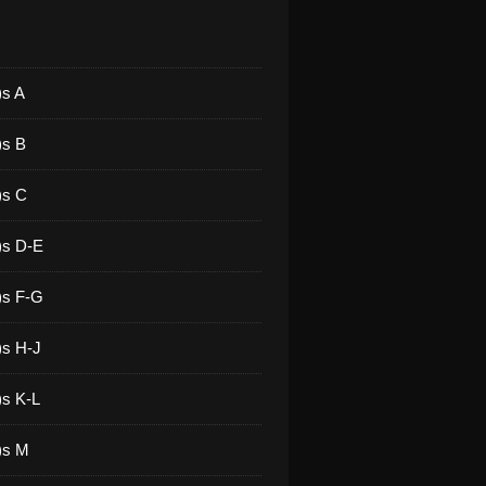
)s A
)s B
)s C
)s D-E
)s F-G
)s H-J
)s K-L
)s M