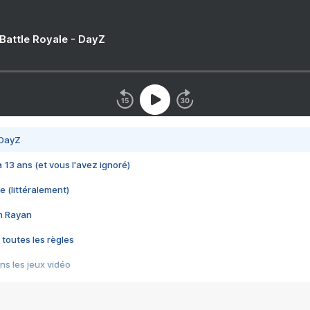
 Battle Royale - DayZ
 DayZ
 a 13 ans (et vous l'avez ignoré)
e (littéralement)
im Rayan
 toutes les règles
s les jeux vidéo
us choquant de Rockstar ? - Le scandale BULLY