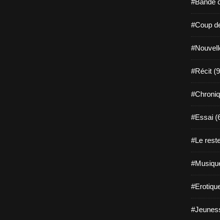
#Bande d
#Coup de
#Nouvell
#Récit (9
#Chroniq
#Essai (
#Le reste
#Musique
#Erotiqu
#Jeuness