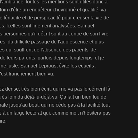
 d'ambiance, toutes les mentions sont utiles donc à
loin d'être un enquêteur chevronné et qualifié, va
 ténacité et de perspicacité pour creuser la vie de
les. Icelles sont finement analysées. Samuel
s personnes qu'il décrit sont au centre de son livre.
ales, du difficile passage de l'adolescence et plus
es qui souffrent de l'absence des parents. Je
de leurs parents, parfois depuis longtemps, et je
nne juste. Samuel Leproust évite les écueils :
'est franchement bien vu.
 dense, très bien écrit, qui ne va pas forcément là
 très loin du déjà-lu-déjà-vu. Ça fait un bien fou de
nale jusqu'au bout, qui ne cède pas à la facilité tout
e à un large lectorat qui, comme moi, n'hésitera pas
ure.