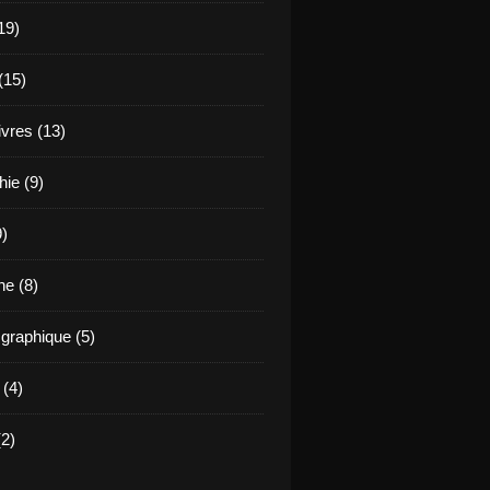
19)
(15)
ivres (13)
hie (9)
9)
e (8)
raphique (5)
 (4)
2)