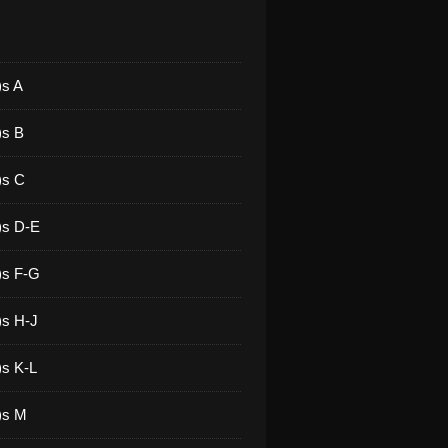
)s A
)s B
)s C
)s D-E
)s F-G
)s H-J
)s K-L
)s M