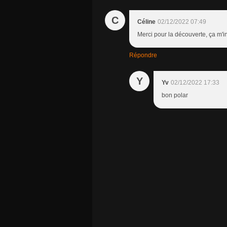
C
Céline
02/12/2022 07:49
Merci pour la découverte, ça m'in
Répondre
Y
Yv
02/12/2022 17:33
bon polar