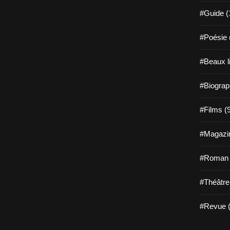
#Guide (
#Poésie 
#Beaux l
#Biograp
#Films (
#Magazin
#Roman g
#Théâtre
#Revue (