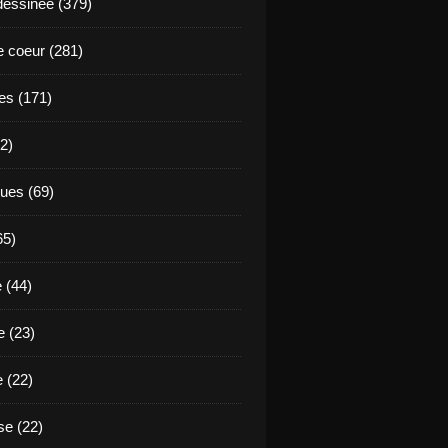
essinée (379)
 coeur (281)
es (171)
2)
ues (69)
65)
 (44)
 (23)
e (22)
e (22)