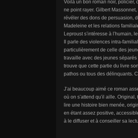
Voilà un bon roman noir, policier,
ne point rayer. Gilbert Massonnet, 
révéler des dons de persuasion, de
Madeleine et les relations familia
Leproust s'intéresse à l'humain, le
Il parle des violences intra-famili
particulièrement de celle des jeun
travaille avec des jeunes séparés 
trouve que cette partie du livre so
pathos ou tous des délinquants. C
J'ai beaucoup aimé ce roman assez
où on s'attend qu'il aille. Original,
lire une histoire bien menée, origi
en étant assez positive, accessibl
à le diffuser et à conseiller sa lect