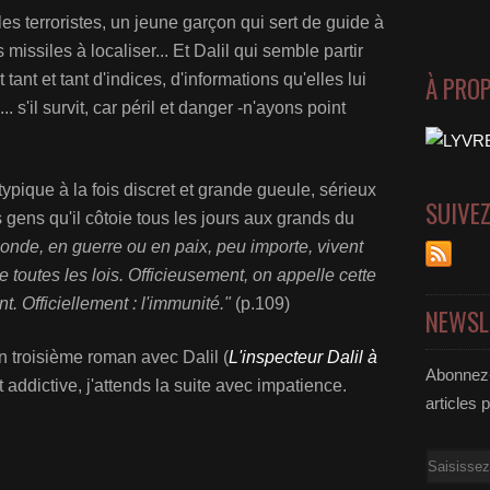
, les terroristes, un jeune garçon qui sert de guide à
es missiles à localiser... Et Dalil qui semble partir
nt et tant d'indices, d'informations qu'elles lui
À PRO
.. s'il survit, car péril et danger -n'ayons point
ypique à la fois discret et grande gueule, sérieux
SUIVE
es gens qu'il côtoie tous les jours aux grands du
onde, en guerre ou en paix, peu importe, vivent
e toutes les lois. Officieusement, on appelle cette
nt. Officiellement : l'immunité."
(p.109)
NEWSL
 troisième roman avec Dalil (
L'inspecteur Dalil à
Abonnez-
et addictive, j'attends la suite avec impatience.
articles 
Email