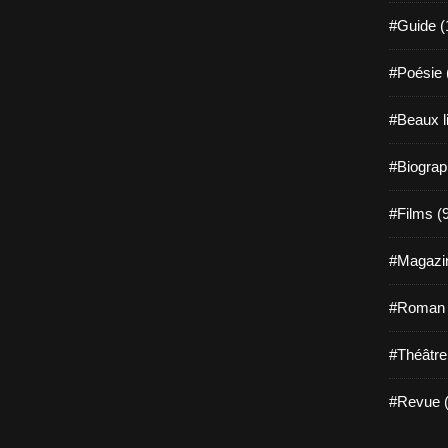
#Guide (
#Poésie 
#Beaux l
#Biograp
#Films (
#Magazin
#Roman g
#Théâtre
#Revue (