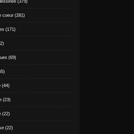
essinée (379)
 coeur (281)
es (171)
2)
ues (69)
65)
 (44)
 (23)
e (22)
e (22)