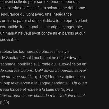
st souvent sollicité pour son expérience pour des
 dextérité et efficacité. La soixantaine débutante,
d'endurance qui vont avec, une inélégance
un franc-parler et une solidité à toute épreuve font
orruptible, inatteignable, incorrigible, ingérable,
un malfrat ne veut avoir contre lui et parfois aucun
imprévisible.
ables, les tournures de phrases, le style
tié de Soufiane Chakkouche qui ne recule devant
rsonnage inoubliable. L'ironie ou l'auto-dérision en
e sortir les violons, Dalil devait à nouveau sauver
rait presque oublié."
(p.124) Une description de la
un loup texaveryen à la langue pendante :
"Un quart
rreau foncée et nouée à la taille de façon à
trine arrogante, une chute de reins vertigineuse et
(p.33)