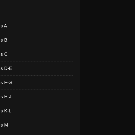
)s A
)s B
)s C
)s D-E
)s F-G
)s H-J
)s K-L
)s M