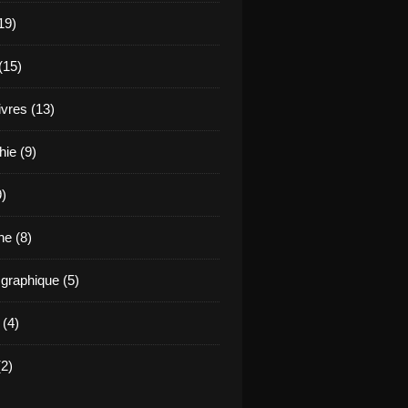
19)
(15)
ivres (13)
hie (9)
9)
e (8)
raphique (5)
 (4)
2)