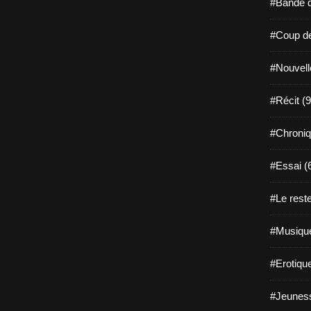
#Bande d
#Coup de
#Nouvell
#Récit (9
#Chroniq
#Essai (
#Le reste
#Musique
#Erotiqu
#Jeuness