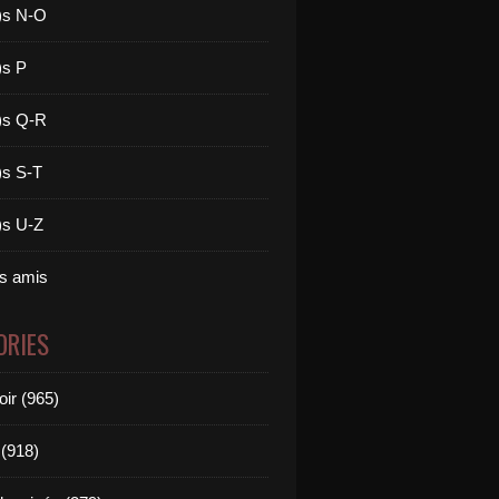
)s N-O
)s P
)s Q-R
)s S-T
)s U-Z
es amis
ORIES
oir (965)
(918)