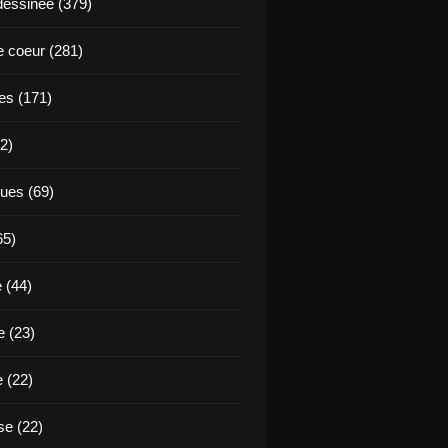
essinée (379)
 coeur (281)
es (171)
2)
ues (69)
65)
 (44)
 (23)
e (22)
e (22)