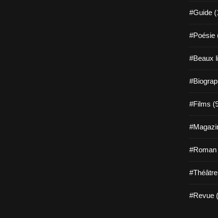
#Guide (
#Poésie 
#Beaux l
#Biograp
#Films (
#Magazin
#Roman g
#Théâtre
#Revue (