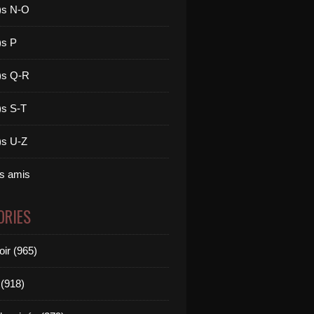
)s N-O
)s P
)s Q-R
)s S-T
)s U-Z
es amis
ORIES
oir (965)
(918)