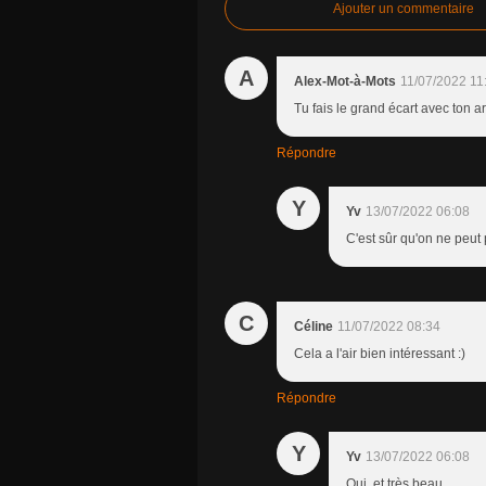
Ajouter un commentaire
A
Alex-Mot-à-Mots
11/07/2022 11
Tu fais le grand écart avec ton art
Répondre
Y
Yv
13/07/2022 06:08
C'est sûr qu'on ne peu
C
Céline
11/07/2022 08:34
Cela a l'air bien intéressant :)
Répondre
Y
Yv
13/07/2022 06:08
Oui, et très beau