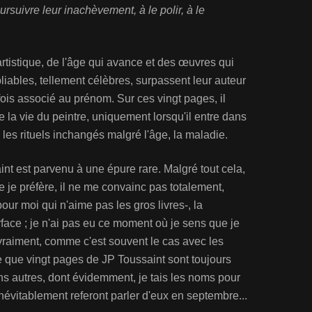
suivre leur inachèvement, à le polir, à le
artistique, de l'âge qui avance et des œuvres qui
bliables, tellement célèbres, surpassent leur auteur
fois associé au prénom. Sur ces vingt pages, il
 la vie du peintre, uniquement lorsqu'il entre dans
, les rituels inchangés malgré l'âge, la maladie.
aint est parvenu à une épure rare. Malgré tout cela,
ue je préfère, il ne me convainc pas totalement,
our moi qui n'aime pas les gros livres-, la
rface ; je n'ai pas eu ce moment où je sens que je
vraiment, comme c'est souvent le cas avec les
ste que vingt pages de JP Toussaint sont toujours
ns autres, dont évidemment, je tais les noms pour
inévitablement referont parler d'eux en septembre...