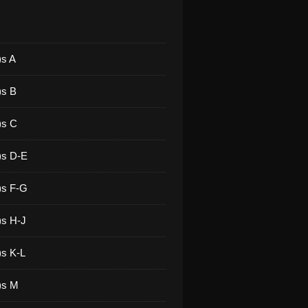
)s A
)s B
)s C
)s D-E
)s F-G
)s H-J
)s K-L
)s M