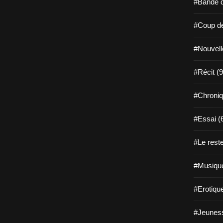
#Bande d
#Coup de
#Nouvell
#Récit (9
#Chroniq
#Essai (
#Le reste
#Musique
#Erotiqu
#Jeuness