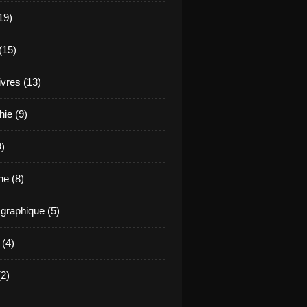
19)
(15)
ivres (13)
hie (9)
9)
e (8)
raphique (5)
 (4)
2)