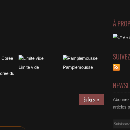
À PRO
SUIVE
Limite vide
Pamplemousse
orée du
NEWSL
Enfers
Abonnez-
articles 
Email