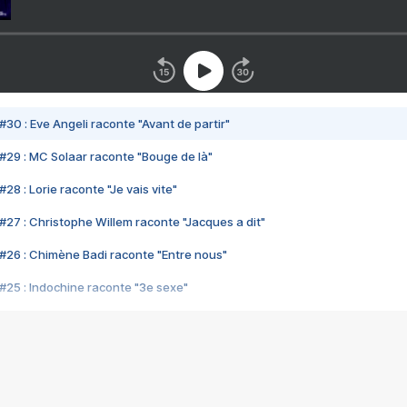
#30 : Eve Angeli raconte "Avant de partir"
#29 : MC Solaar raconte "Bouge de là"
28 : Lorie raconte "Je vais vite"
#27 : Christophe Willem raconte "Jacques a dit"
#26 : Chimène Badi raconte "Entre nous"
#25 : Indochine raconte "3e sexe"
#24 : Zaho raconte "C'est chelou"
#23 : Patrick Bruel raconte "Au café des délices"
#22 : Kyo raconte "Le chemin"