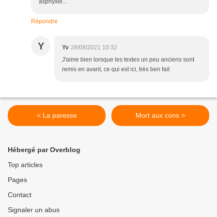
asphyxié...
Répondre
Y
Yv
28/08/2021 10:32
J'aime bien lorsque les textes un peu anciens sont
remis en avant, ce qui est ici, très ben fait
< La paresse
Mort aux cons >
Hébergé par Overblog
Top articles
Pages
Contact
Signaler un abus