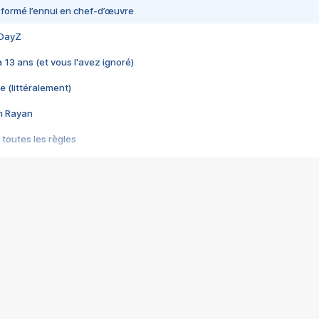
nsformé l’ennui en chef-d’œuvre
 DayZ
 a 13 ans (et vous l'avez ignoré)
e (littéralement)
im Rayan
 toutes les règles
s les jeux vidéo
us choquant de Rockstar ? - Le scandale BULLY
e plus moche de Steam
du RÊVE tourne au CAUCHEMAR
pendant 8 heures
it… à tort
umiliés par un jeu vidéo