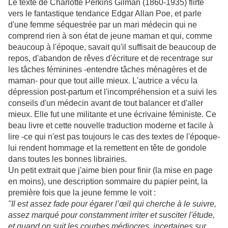
Le texte de Charlotte Perkins Gilman (1860-1935) flirte
vers le fantastique tendance Edgar Allan Poe, et parle
d'une femme séquestrée par un mari médecin qui ne
comprend rien à son état de jeune maman et qui, comme
beaucoup à l'époque, savait qu'il suffisait de beaucoup de
repos, d'abandon de rêves d'écriture et de recentrage sur
les tâches féminines -entendre tâches ménagères et de
maman- pour que tout aille mieux. L'autrice a vécu la
dépression post-partum et l'incompréhension et a suivi les
conseils d'un médecin avant de tout balancer et d'aller
mieux. Elle fut une militante et une écrivaine féministe. Ce
beau livre et cette nouvelle traduction moderne et facile à
lire -ce qui n'est pas toujours le cas des textes de l'époque-
lui rendent hommage et la remettent en tête de gondole
dans toutes les bonnes librairies.
Un petit extrait que j'aime bien pour finir (la mise en page
en moins), une description sommaire du papier peint, la
première fois que la jeune femme le voit :
"Il est assez fade pour égarer l’œil qui cherche à le suivre,
assez marqué pour constamment irriter et susciter l'étude,
et quand on suit les courbes médiocres, incertaines sur