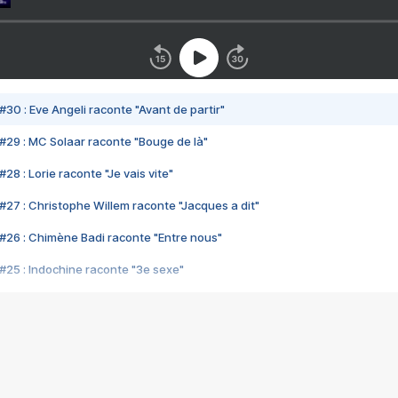
#30 : Eve Angeli raconte "Avant de partir"
#29 : MC Solaar raconte "Bouge de là"
28 : Lorie raconte "Je vais vite"
#27 : Christophe Willem raconte "Jacques a dit"
#26 : Chimène Badi raconte "Entre nous"
#25 : Indochine raconte "3e sexe"
#24 : Zaho raconte "C'est chelou"
#23 : Patrick Bruel raconte "Au café des délices"
#22 : Kyo raconte "Le chemin"
#21 : Nolwenn Leroy raconte "Cassé"