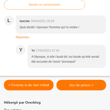
Ajouter un commentaire
L
luocine
26/04/2021 20:29
Quel destin ! épouser l'homme qui l'a violée !
Répondre
Y
Yv
27/04/2021 07:44
A l'époque, si elle l'avait dit, nul doute qu'elle aurait
été accusée de l'avoir "provoqué"
< Comme si de rien n'était
Jeu de peaux >
Hébergé par Overblog