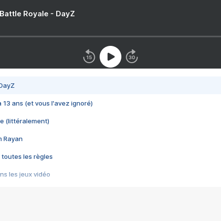
 Battle Royale - DayZ
 DayZ
 a 13 ans (et vous l'avez ignoré)
e (littéralement)
im Rayan
 toutes les règles
s les jeux vidéo
us choquant de Rockstar ? - Le scandale BULLY
e plus moche de Steam