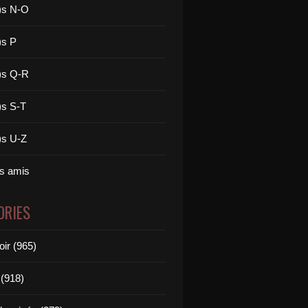
)s N-O
)s P
)s Q-R
)s S-T
)s U-Z
es amis
ORIES
oir (965)
(918)