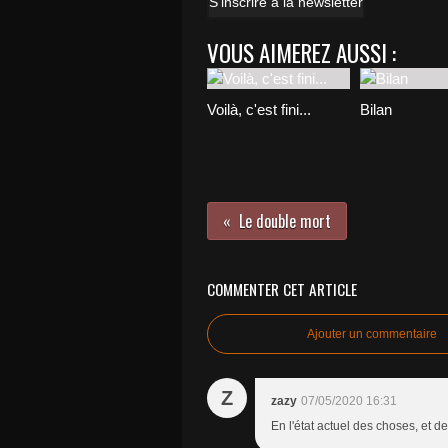
S'inscrire à la newsletter
VOUS AIMEREZ AUSSI :
Voilà, c'est fini...
Bilan
Le double mort
COMMENTER CET ARTICLE
Ajouter un commentaire
Z
zazy
07/05/2020 16:31
En l'état actuel des choses, et de 