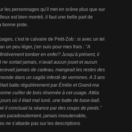
sur les personnages qu'il met en scène plus que sur
lleux est bien montré, il faut une belle part de
la bonne piste.
ges, c'est le calvaire de Petit-Zob : si avec un tel
an un peu léger, j'en suis pour mes frais :
"A
 définitivement tomber en enfer? Jusqu'à présent, il
il ne sortait jamais, n'avait aucun jouet et aucun
 recevait jamais de cadeau, mangeait les restes des
mmonde dans un cagibi infesté de vermines. A 3 ans
 Il était battu régulièrement par Émilie et Grand-ma
me cuiller de bois réservée à cet usage. Attila
s jours où il était mal luné, une batte de base-ball.
uné il concluait la séance par des coups de pieds."
, mais paradoxalement, jamais insoutenable,
 ne s'attarde pas sur les descriptions