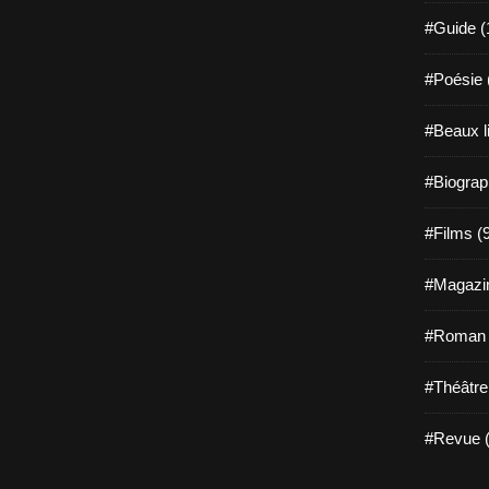
#Guide (
#Poésie 
#Beaux l
#Biograp
#Films (
#Magazin
#Roman g
#Théâtre
#Revue (