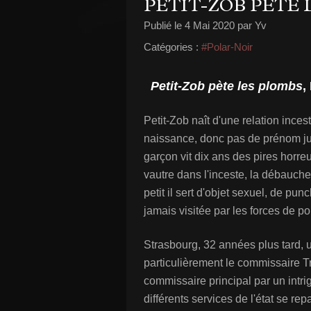
PETIT-ZOB PÈTE 
Publié le
4 Mai 2020
par Yv
Catégories :
#Polar-Noir
Petit-Zob pète les plombs
,
Petit-Zob naît d'une relation ince
naissance, donc pas de prénom jus
garçon vit dix ans des pires horreu
vautre dans l'inceste, la débauche,
petit il sert d'objet sexuel, de pu
jamais visitée par les forces de po
Strasbourg, 32 années plus tard, u
particulièrement le commissaire Tr
commissaire principal par un intr
différents services de l'état se r