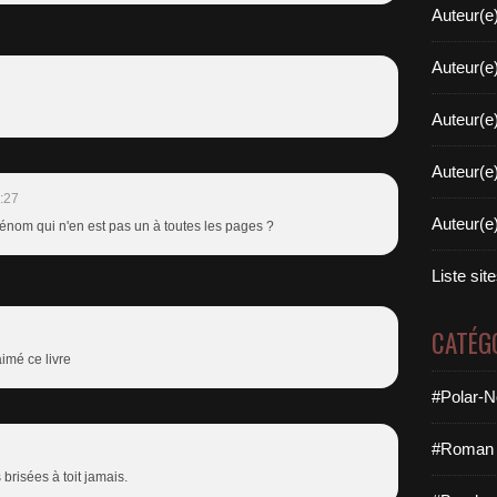
Auteur(e
Auteur(e
Auteur(e
Auteur(e
:27
Auteur(e
prénom qui n'en est pas un à toutes les pages ?
Liste sit
CATÉG
aimé ce livre
#Polar-N
#Roman 
brisées à toit jamais.