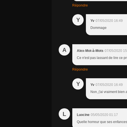
Répondre
Y
Yv
07/05/2020 16:49
Dommage
A
Alex-Mot-à-Mots
07/05/2020 15
Ce n'est pas lassant de lire ce 
Répondre
Y
Yv
07/05/2020 16:49
Non, j'ai vraiment bien 
L
Luocine
05/05/2020 01:17
Quelle horreur que ses enfances 