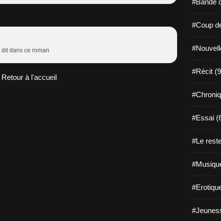
#Bande d
#Coup de
#Nouvell
en dit dans ce roman
#Récit (9
Retour à l'accueil
#Chroniq
#Essai (
#Le reste
#Musique
#Erotiqu
#Jeuness