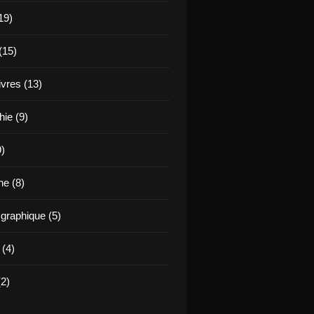
19)
(15)
ivres (13)
hie (9)
9)
e (8)
raphique (5)
 (4)
2)