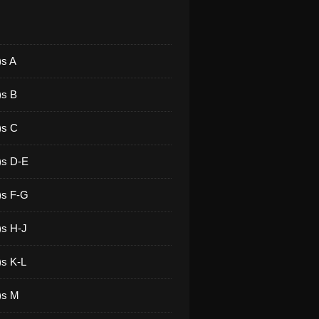
)s A
)s B
)s C
)s D-E
)s F-G
)s H-J
)s K-L
)s M