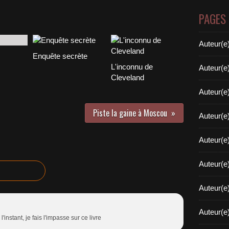
PAGES
Auteur(e
Enquête secrète
L'inconnu de
Auteur(e
Cleveland
Auteur(e
Piste la gaine à Moscou
Auteur(e
Auteur(e
Auteur(e
Auteur(e
Auteur(e
l'instant, je fais l'impasse sur ce livre