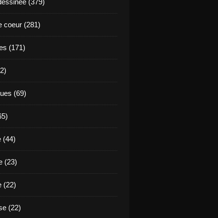
essinée (379)
 coeur (281)
es (171)
2)
ues (69)
65)
 (44)
 (23)
e (22)
e (22)