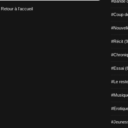
#Bande d
Retour à l'accueil
#Coup de
#Nouvell
#Récit (9
#Chroniq
#Essai (
#Le reste
#Musique
#Erotiqu
#Jeuness