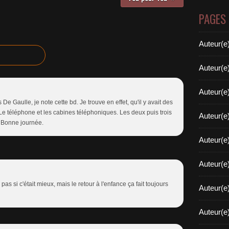
PAGES
Auteur(e
Auteur(e
Auteur(e
e Gaulle, je note cette bd. Je trouve en effet, qu'il y avait des
Le téléphone et les cabines téléphoniques. Les deux puis trois
Auteur(e
. Bonne journée.
Auteur(e
Auteur(e
pas si c'était mieux, mais le retour à l'enfance ça fait toujours
Auteur(e
Auteur(e