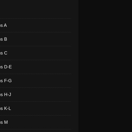
)s A
)s B
)s C
)s D-E
)s F-G
)s H-J
)s K-L
)s M