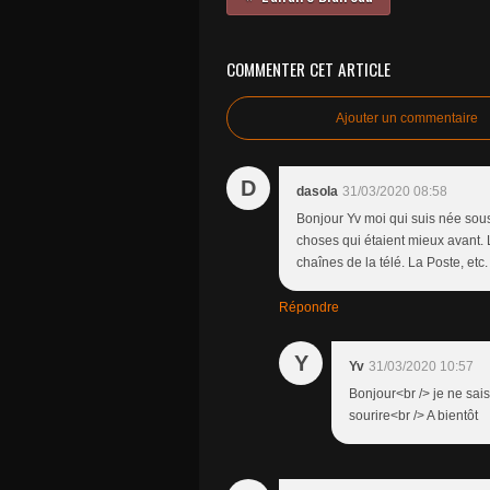
COMMENTER CET ARTICLE
Ajouter un commentaire
D
dasola
31/03/2020 08:58
Bonjour Yv moi qui suis née sous D
choses qui étaient mieux avant. 
chaînes de la télé. La Poste, etc
Répondre
Y
Yv
31/03/2020 10:57
Bonjour<br /> je ne sais 
sourire<br /> A bientôt