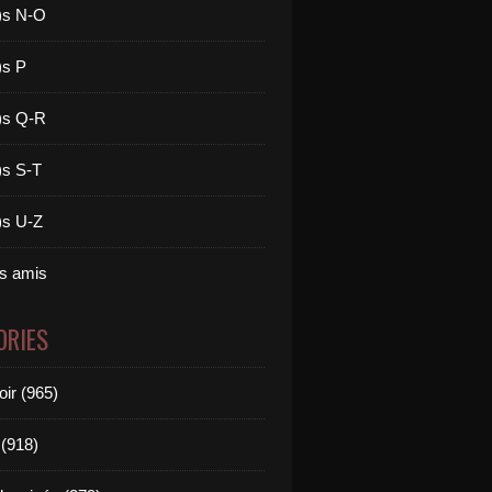
)s N-O
)s P
)s Q-R
)s S-T
)s U-Z
es amis
ORIES
oir (965)
(918)