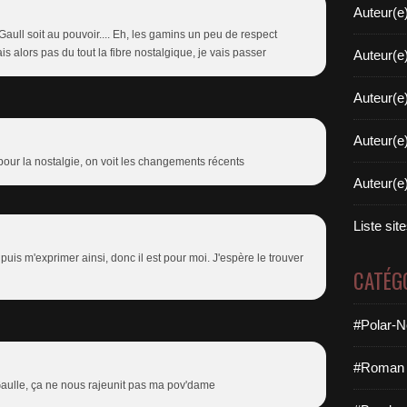
Auteur(e
aull soit au pouvoir.... Eh, les gamins un peu de respect
ais alors pas du tout la fibre nostalgique, je vais passer
Auteur(e
Auteur(e
Auteur(e
 pour la nostalgie, on voit les changements récents
Auteur(e
Liste sit
 puis m'exprimer ainsi, donc il est pour moi. J'espère le trouver
CATÉG
#Polar-N
#Roman 
Gaulle, ça ne nous rajeunit pas ma pov'dame