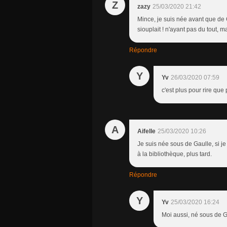
Z
zazy
25/03/2020 21:42
Mince, je suis née avant que de G
siouplait ! n'ayant pas du tout, m
Répondre
Y
Yv
26/03/2020 07:59
c'est plus pour rire que
A
Aifelle
25/03/2020 10:26
Je suis née sous de Gaulle, si je
à la bibliothèque, plus tard.
Répondre
Y
Yv
25/03/2020 16:24
Moi aussi, né sous de 