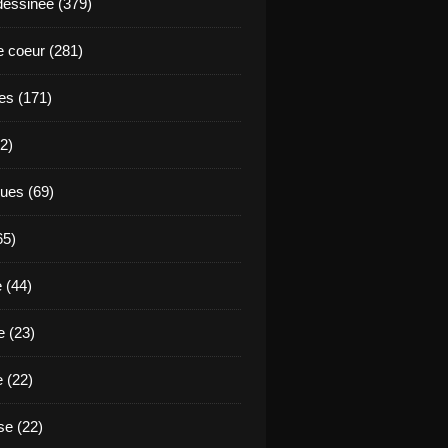
essinée (379)
 coeur (281)
es (171)
2)
ues (69)
65)
 (44)
 (23)
e (22)
e (22)