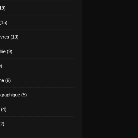
19)
(15)
ivres (13)
hie (9)
9)
e (8)
raphique (5)
 (4)
2)