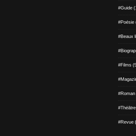
#Guide (
#Poésie 
#Beaux l
#Biograp
#Films (
#Magazin
#Roman g
#Théâtre
#Revue (