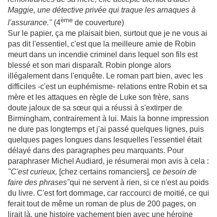
Maggie, une détective privée qui traque les arnaques à
ème
l'assurance."
(4
de couverture)
Sur le papier, ça me plaisait bien, surtout que je ne vous ai
pas dit l'essentiel, c'est que la meilleure amie de Robin
meurt dans un incendie criminel dans lequel son fils est
blessé et son mari disparaît. Robin plonge alors
illégalement dans l'enquête. Le roman part bien, avec les
difficiles -c'est un euphémisme- relations entre Robin et sa
mère et les attaques en règle de Luke son frère, sans
doute jaloux de sa sœur qui a réussi à s'extirper de
Birmingham, contrairement à lui. Mais la bonne impression
ne dure pas longtemps et j'ai passé quelques lignes, puis
quelques pages longues dans lesquelles l'essentiel était
délayé dans des paragraphes peu marquants. Pour
paraphraser Michel Audiard, je résumerai mon avis à cela :
"C'est curieux,
[chez certains romanciers]
, ce besoin de
faire des phrases"
qui ne servent à rien, si ce n'est au
poids
du livre. C'est fort dommage, car raccourci de moitié, ce qui
ferait tout de même un roman de plus de 200 pages, on
lirait là, une histoire vachement bien avec une héroïne