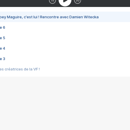
bey Maguire, c'est lui ! Rencontre avec Damien Witecka
e 6
e 5
e 4
e 3
s créatrices de la VF !
e 2
e 1
e Mektoub My Love arrive enfin ! Rencontre avec Shaïn Boumedine et Sal
i : après Toni en famille
elle réalise le bouleversant Dites lui que je l'aime